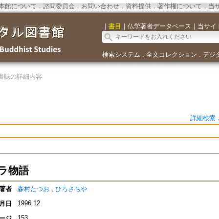
本館について
．
諮問委員会
．
お問い合わせ
．
資料提供
．
著作権について
．
当
｜
書目
｜
仏学著者データベース
｜
当サイ
検索システム
全文コレクション
デジ
．
．
書誌の詳細内容
詳細検索
ラ物語
著者
森村たつお
;
ひろさちや
1996.12
月日
153
ージ