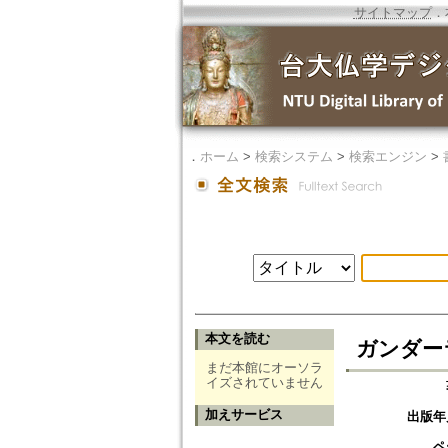
サイトマップ
．
．
ホーム
>
検索システム
>
検索エンジン
>
本文を読む
ガンダー
まだ本館にオーソラ
イズされていません
加えサービス
出版年
ペ