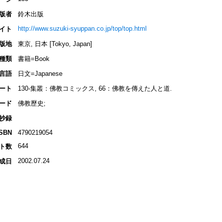
版者
鈴木出版
http://www.suzuki-syuppan.co.jp/top/top.html
イト
版地
東京, 日本 [Tokyo, Japan]
種類
書籍=Book
言語
日文=Japanese
ート
130-集叢：佛教コミックス, 66：佛教を傳えた人と道.
ード
佛教歷史;
抄録
ISBN
4790219054
644
ト数
2002.07.24
成日