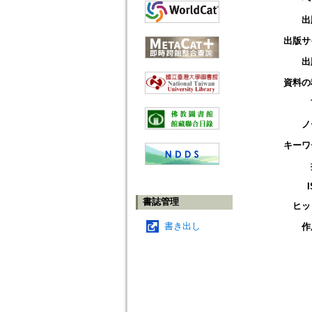
出
出版サ
出
資料の
ノ
キーワ
書誌管理
ヒッ
書き出し
作