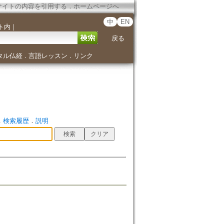
サイトの内容を引用する
．
ホームページへ
中
EN
ト内
｜
戻る
タル仏経
言語レッスン
リンク
．
．
．
検索履歴
．
説明