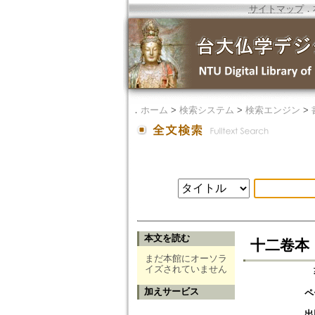
サイトマップ
．
．
ホーム
>
検索システム
>
検索エンジン
>
本文を読む
十二卷本
まだ本館にオーソラ
イズされていません
加えサービス
ペ
出