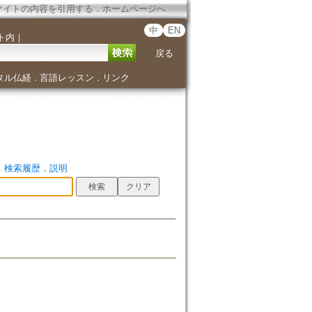
サイトの内容を引用する
．
ホームページへ
中
EN
ト内
｜
戻る
タル仏経
言語レッスン
リンク
．
．
．
検索履歴
．
説明