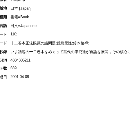
版地
日本 [Japan]
種類
書籍=Book
言語
日文=Japanese
110;
ート
ード
十二卷本正法眼藏の諸問題;鏡島元隆;鈴木格禪;
抄録
いま話題の十二卷本をめぐって當代の學究達が自論を展開，その核心に
ISBN
4804305211
669
ト数
2001.04.09
成日