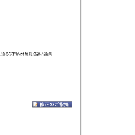
迫る宗門內外絕對必讀の論集.