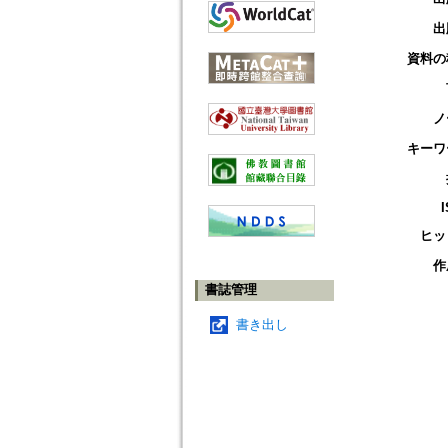
出
資料の
ノ
キーワ
ヒッ
作
書誌管理
書き出し