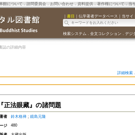
本館について
．
諮問委員会
．
お問い合わせ
．
資料提供
．
著作権について
．
当
｜
書目
｜
仏学著者データベース
｜
当サイ
検索システム
全文コレクション
デジ
．
．
書誌の詳細内容
詳細検索
『正法眼藏』の諸問題
著者
鈴木格禅
;
鏡島元隆
480
ージ
版者
大藏出版