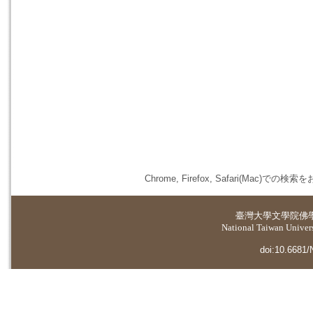
Chrome, Firefox, Safari(
臺灣大學
文學院佛
National Taiwan Universi
doi:10.6681