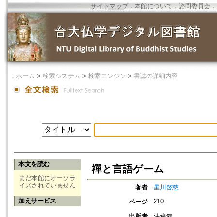
サイトマップ
．
本館について
．
諮問委員会
．
．
ホーム
>
検索システム
>
検索エンジン
>
書誌の詳細内容
本文を読む
禪と言語ゲーム
まだ本館にオーソラ
イズされていません
著者
星川啓慈
加えサービス
210
ページ
出版者
法藏館