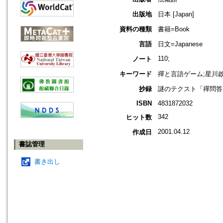
出版地
日本 [Japan]
資料の種類
書籍=Book
言語
日文=Japanese
110;
ノート
キーワード
禪と言語ゲーム;星川啟
抄録
謎のテクスト「禪問答
ISBN
4831872032
342
ヒット数
2001.04.12
作成日
書誌管理
書き出し