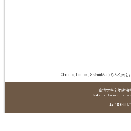
Chrome, Firefox, Safari(
臺灣大學
文學院佛
National Taiwan Universi
doi:10.6681