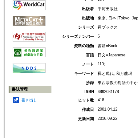
出版者
平河出版社
出版地
東京, 日本 [Tokyo, Jap
シリーズ
禪ブックス
6
シリーズナンバー
資料の種類
書籍=Book
言語
日文=Japanese
110;
ノート
キーワード
禪と現代; 秋月龍珉
抄録
東西宗教の對話の中か
書誌管理
ISBN
4892031178
書き出し
418
ヒット数
2001.04.12
作成日
2016.09.22
更新日期