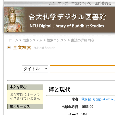
サイトマップ
．
本館について
．
諮問委員会
．
．
ホーム
>
検索システム
>
検索エンジン
>
書誌の詳細内容
本文を読む
禪と現代
まだ本館にオーソラ
イズされていません
著者
秋月龍珉 (編)=Akizuki, 
加えサービス
1986.09
出版年月日
304
ページ