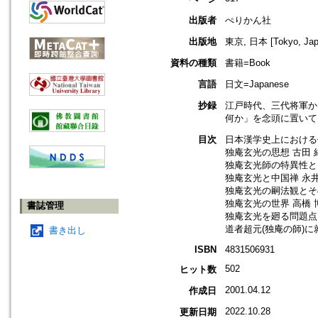
出版者
ぺりかん社
出版地
東京, 日本 [Tokyo, Jap
資料の種類
書籍=Book
言語
日文=Japanese
抄録
江戸時代、三代将軍か
何か」を念頭に置いて
目次
日本漢学史上における
独庵玄光の思想 古田 
独庵玄光師の特異性と
独庵玄光と中国禅 永井
独庵玄光の嗣法観とそ
独庵玄光の世界 高橋 
書誌管理
独庵玄光を廻る問題点
道者超元(独庵の師)に
書き出し
ISBN
4831506931
502
ヒット数
2001.04.12
作成日
2022.10.28
更新日期