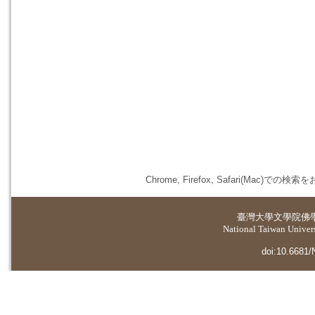
Chrome, Firefox, Safari(
臺灣大學
文學院佛
National Taiwan Universi
doi:10.6681