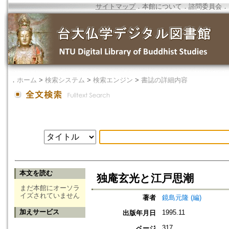
サイトマップ
．
本館について
．
諮問委員会
．
．
ホーム
>
検索システム
>
検索エンジン
>
書誌の詳細内容
本文を読む
独庵玄光と江戸思潮
まだ本館にオーソラ
イズされていません
著者
鏡島元隆 (編)
加えサービス
1995.11
出版年月日
317
ページ