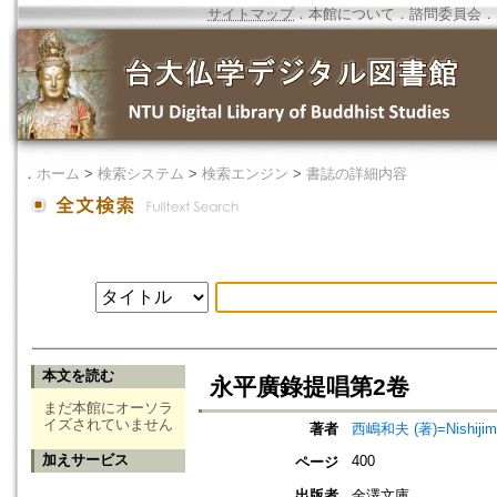
サイトマップ
．
本館について
．
諮問委員会
．
．
ホーム
>
検索システム
>
検索エンジン
>
書誌の詳細内容
本文を読む
永平廣錄提唱第2卷
まだ本館にオーソラ
イズされていません
著者
西嶋和夫 (著)=Nishijima,
加えサービス
400
ページ
出版者
金澤文庫