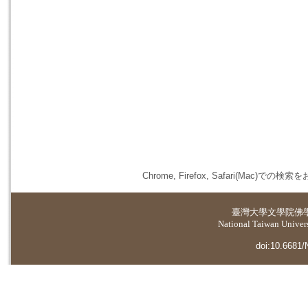
Chrome, Firefox, Safari(
臺灣大學
文學院佛
National Taiwan Universi
doi:10.6681