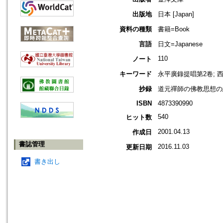
出版地
日本 [Japan]
資料の種類
書籍=Book
言語
日文=Japanese
110
ノート
キーワード
永平廣錄提唱第2卷; 
抄録
道元禪師の佛教思想の
ISBN
4873390990
540
ヒット数
2001.04.13
作成日
書誌管理
2016.11.03
更新日期
書き出し