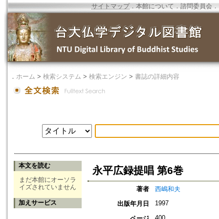
サイトマップ
．
本館について
．
諮問委員会
．
．
ホーム
>
検索システム
>
検索エンジン
>
書誌の詳細内容
本文を読む
永平広録提唱 第6巻
まだ本館にオーソラ
イズされていません
著者
西嶋和夫
加えサービス
1997
出版年月日
400
ページ