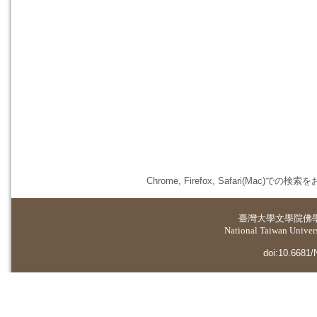
Chrome, Firefox, Safari(
臺灣大學
文學院佛
National Taiwan Universi
doi:10.6681