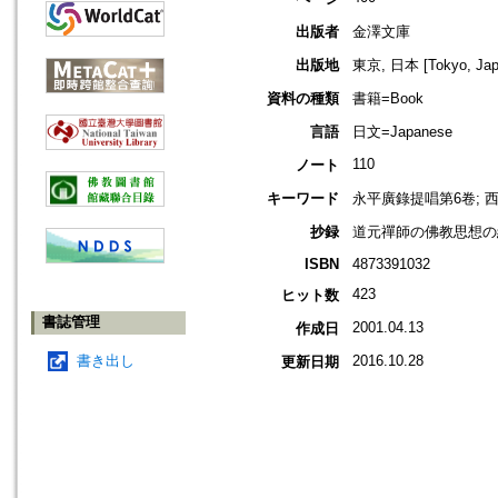
出版者
金澤文庫
出版地
東京, 日本 [Tokyo, Jap
資料の種類
書籍=Book
言語
日文=Japanese
110
ノート
キーワード
永平廣錄提唱第6卷; 
抄録
道元禪師の佛教思想の
ISBN
4873391032
423
ヒット数
書誌管理
2001.04.13
作成日
書き出し
2016.10.28
更新日期