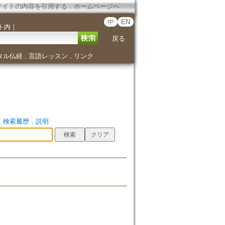
サイトの内容を引用する
．
ホームページへ
中
EN
ト内
｜
戻る
タル仏経
言語レッスン
リンク
．
．
．
検索履歴
．
説明