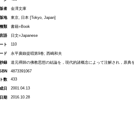
版者
金澤文庫
版地
東京, 日本 [Tokyo, Japan]
種類
書籍=Book
言語
日文=Japanese
110
ート
ード
永平廣錄提唱第9卷; 西嶋和夫
抄録
道元禪師の佛教思想の結論を，現代的諸概念によって注解され，原典を
ISBN
4873391067
433
ト数
2001.04.13
成日
2016.10.28
日期