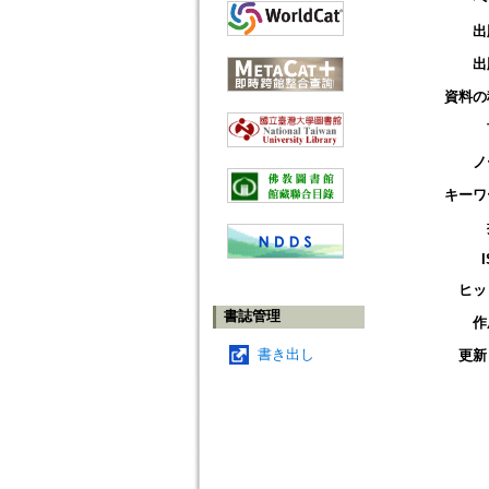
出
出
資料の
ノ
キーワ
ヒッ
書誌管理
作
書き出し
更新