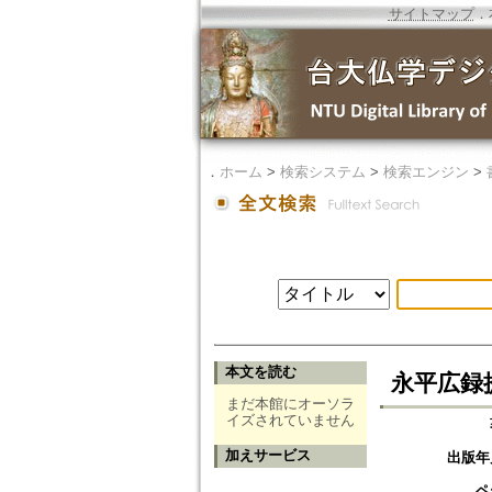
サイトマップ
．
．
ホーム
>
検索システム
>
検索エンジン
>
本文を読む
永平広録
まだ本館にオーソラ
イズされていません
加えサービス
出版年
ペ