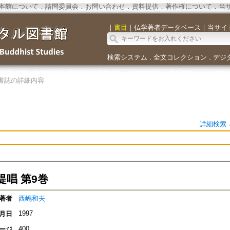
本館について
．
諮問委員会
．
お問い合わせ
．
資料提供
．
著作権について
．
当
｜
書目
｜
仏学著者データベース
｜
当サイ
検索システム
全文コレクション
デジ
．
．
書誌の詳細内容
詳細検索
提唱 第9巻
著者
西嶋和夫
1997
月日
400
ージ