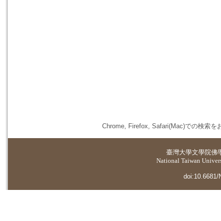
Chrome, Firefox, Safari(
臺灣大學
文學院佛
National Taiwan Universi
doi:10.6681