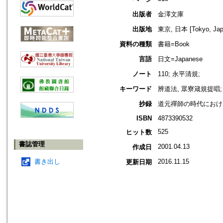
出版者
金澤文庫
出版地
東京, 日本 [Tokyo, Jap
資料の種類
書籍=Book
言語
日文=Japanese
ノート
110; 永平清規;
キーワード
辨道法, 眾寮箴規提唱;
抄録
道元禪師の時代におけ
ISBN
4873390532
525
ヒット数
書誌管理
2001.04.13
作成日
書き出し
2016.11.15
更新日期