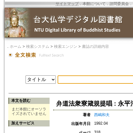
サイトマップ
．
本館について
．
諮問委員会
．
．
ホーム
>
検索システム
>
検索エンジン
>
書誌の詳細内容
本文を読む
弁道法衆寮箴規提唱 : 永平
まだ本館にオーソラ
イズされていません
著者
西嶋和夫
加えサービス
1992.04
出版年月日
318
ページ