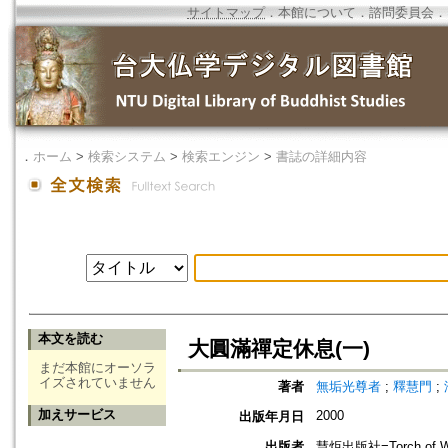
サイトマップ
．
本館について
．
諮問委員会
．
．
ホーム
>
検索システム
>
検索エンジン
>
書誌の詳細内容
本文を読む
大圓滿禪定休息(一)
まだ本館にオーソラ
イズされていません
著者
無垢光尊者
;
釋慧門
;
加えサービス
2000
出版年月日
出版者
慧炬出版社=Torch of Wis