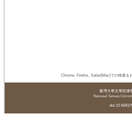
Chrome, Firefox, Safari(
臺灣大學
文學院佛
National Taiwan Universi
doi:10.6681