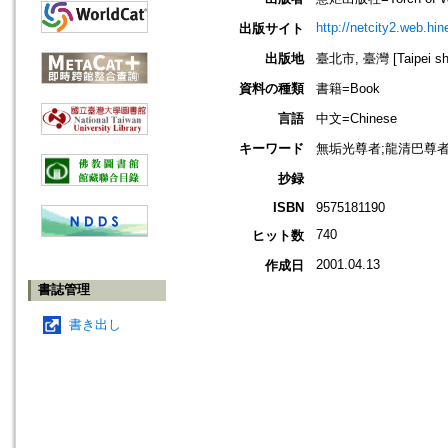
http://netcity2.web.hin
出版サイト
出版地
臺北市, 臺灣 [Taipei shi
資料の種類
書籍=Book
言語
中文=Chinese
キーワード
無垢光尊者;龍清巴尊者
抄録
ISBN
9575181190
740
ヒット数
2001.04.13
作成日
書誌管理
書き出し