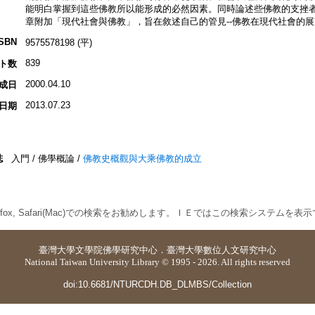
能明白掌握到這些佛教所以能形成的必然因素。同時論述些佛教的支挫者
章附加「現代社會與佛教」，旨在敘述自己的管見--佛教在現代社會的展
ISBN
9575578198 (平)
839
ト数
2000.04.10
成日
2013.07.23
日期
誌
入門 / 佛學概論 /
佛教史概觀與大乘佛教的成立
 Firefox, Safari(Mac)での検索をお勧めします。ＩＥではこの検索システムを
臺灣大學
文學院佛學研究中心
．
臺灣大學數位人文研究中心
National Taiwan University Library © 1995 - 2026. All rights reserved
doi:10.6681/NTURCDH.DB_DLMBS/Collection