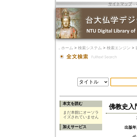
サイトマップ
．
．
ホーム
>
検索システム
>
検索エンジン
>
本文を読む
佛教史入
まだ本館にオーソラ
イズされていません
加えサービス
出版年
ペ