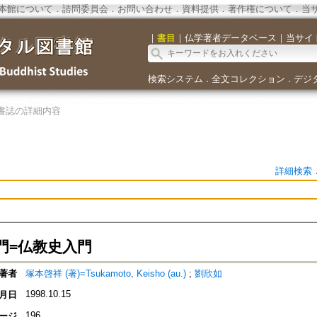
本館について
．
諮問委員会
．
お問い合わせ
．
資料提供
．
著作権について
．
当
｜
書目
｜
仏学著者データベース
｜
当サイ
検索システム
全文コレクション
デジ
．
．
書誌の詳細内容
詳細検索
門=仏教史入門
著者
塚本啓祥 (著)=Tsukamoto, Keisho (au.)
;
劉欣如
1998.10.15
月日
196
ージ