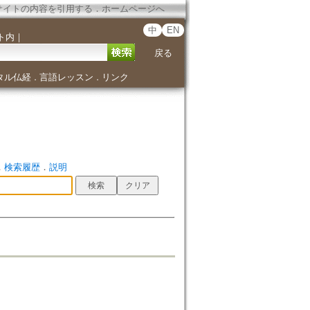
サイトの内容を引用する
．
ホームページへ
中
EN
ト内
｜
戻る
タル仏経
言語レッスン
リンク
．
．
．
検索履歴
．
説明