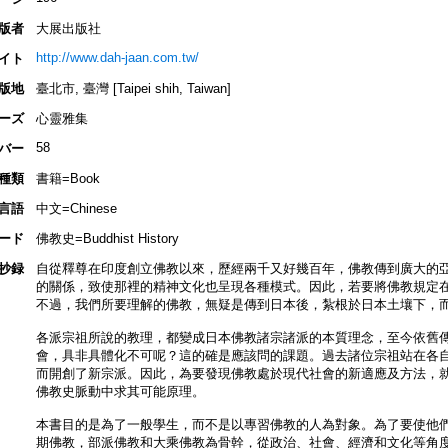
版者
大展出版社
http://www.dah-jaan.com.tw/
イト
版地
臺北市, 臺灣 [Taipei shih, Taiwan]
ーズ
心靈雅集
58
バー
種類
書籍=Book
言語
中文=Chinese
ード
佛教史=Buddhist History
抄録
自從釋尊在印度創立佛教以來，歷經兩千又好幾百年，佛教傳到廣大的
的關係，致使那裡的精神文化也呈現各種模式。因此，若要將佛教規定
不過，我們所要理解的佛教，無疑是傳到日本後，紮根於日本土壤下，
各派宗祖所說的教理，都變成日本佛教諸宗諸派的本質理念，至今依舊
會，具非具體化不可呢？這的確是應該問的課題。過去諸位宗祖站在各
而開創了新宗派。因此，為要發現佛教處於現代社會的新適應及方法，
佛教史脈動中求其可能原理。
本書目的是為了一般學生，而不是以專習佛教的人為對象。為了要使他們
期佛教，部派佛教和大乘佛教為骨幹，從政治、社會、經濟和文化等角