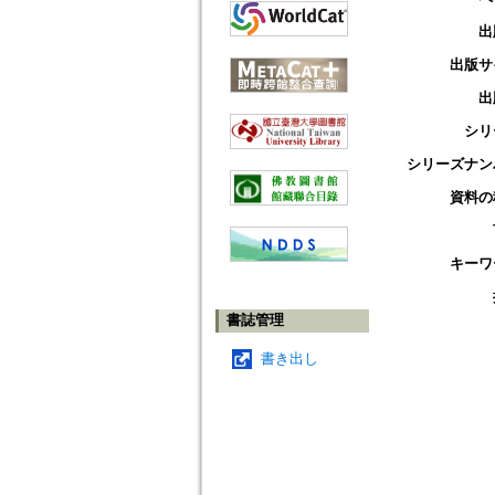
出
出版サ
出
シリ
シリーズナン
資料の
キーワ
書誌管理
書き出し