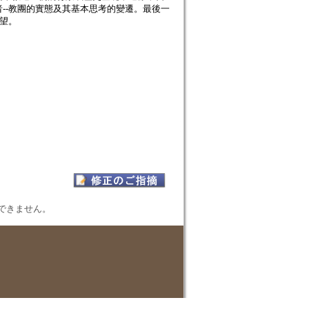
--教團的實態及其基本思考的變遷。最後一
望。
表示できません。