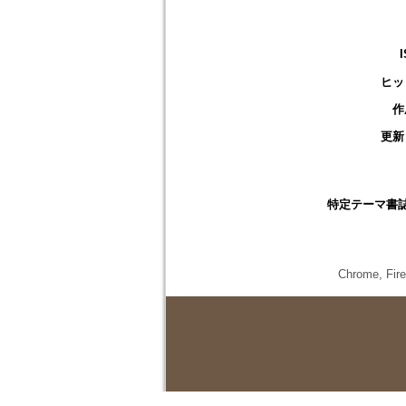
ヒッ
作
更新
特定テーマ書
Chrome,