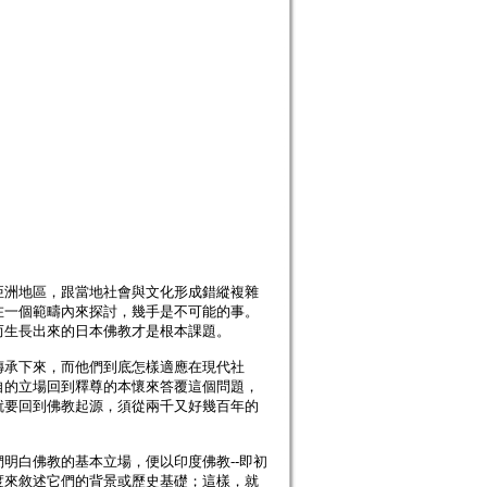
亞洲地區，跟當地社會與文化形成錯縱複雜
在一個範疇內來探討，幾手是不可能的事。
而生長出來的日本佛教才是根本課題。
傳承下來，而他們到底怎樣適應在現代社
自的立場回到釋尊的本懷來答覆這個問題，
就要回到佛教起源，須從兩千又好幾百年的
明白佛教的基本立場，便以印度佛教--即初
度來敘述它們的背景或歷史基礎；這樣，就