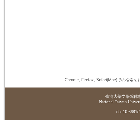
Chrome, Firefox, Safari(
臺灣大學
文學院佛
National Taiwan Universi
doi:10.6681