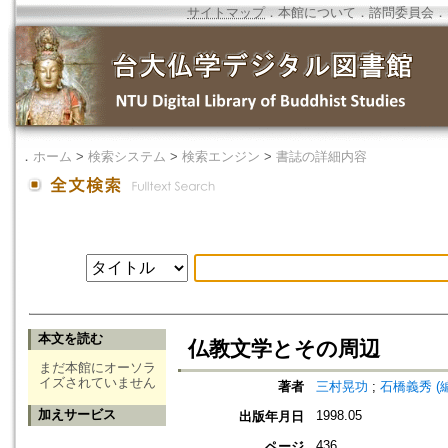
サイトマップ
．
本館について
．
諮問委員会
．
．
ホーム
>
検索システム
>
検索エンジン
>
書誌の詳細内容
本文を読む
仏教文学とその周辺
まだ本館にオーソラ
イズされていません
著者
三村晃功
;
石橋義秀 (編)=I
加えサービス
1998.05
出版年月日
436
ページ