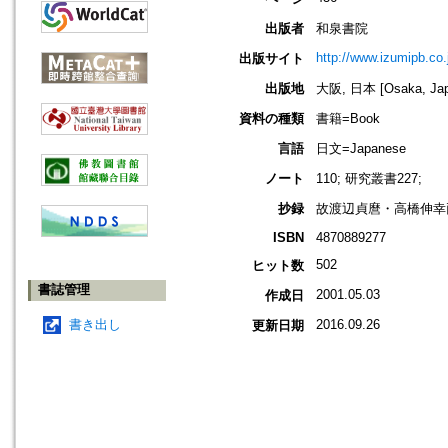
出版者
和泉書院
http://www.izumipb.co.
出版サイト
出版地
大阪, 日本 [Osaka, Jap
資料の種類
書籍=Book
言語
日文=Japanese
ノート
110; 研究叢書227;
抄録
故渡辺貞麿・高橋伸幸
ISBN
4870889277
502
ヒット数
書誌管理
2001.05.03
作成日
書き出し
2016.09.26
更新日期