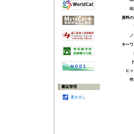
出
資料の
ノ
キーワ
ヒッ
作
書誌管理
書き出し