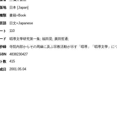
版地
日本 [Japan]
種類
書籍=Book
言語
日文=Japanese
110
ート
ード
唱導文學研究第一集; 福田晃; 廣田哲通;
抄録
寺院內部からその周緣に及ぶ宗教活動が示す「唱導」「唱導文學」につ
ISBN
4838230427
415
ト数
2001.05.04
成日