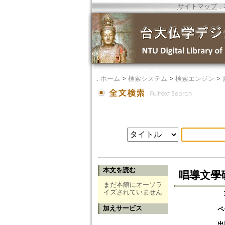
サイトマップ
．
．
ホーム
>
検索システム
>
検索エンジン
>
本文を読む
唱導文學
まだ本館にオーソラ
イズされていません
加えサービス
ペ
出