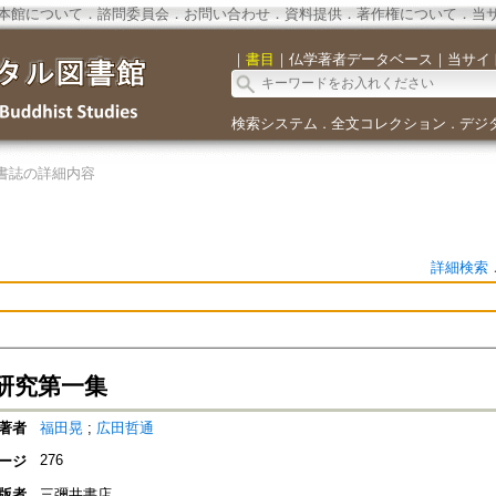
本館について
．
諮問委員会
．
お問い合わせ
．
資料提供
．
著作権について
．
当
｜
書目
｜
仏学著者データベース
｜
当サイ
検索システム
全文コレクション
デジ
．
．
書誌の詳細内容
詳細検索
研究第一集
著者
福田晃
;
広田哲通
276
ージ
版者
三彌井書店