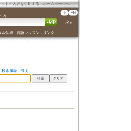
サイトの内容を引用する
．
ホームページへ
中
EN
ト内
｜
戻る
タル仏経
言語レッスン
リンク
．
．
．
検索履歴
．
説明