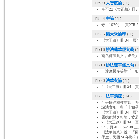
大智度論
T1509
( 1 )
空不22《大正藏》冊8，
中論
T1564
( 1 )
寺，1970），頁275-3
攝大乘論釋
T1595
( 1 )
《大正藏》冊 34，頁4
妙法蓮華經玄義
T1716
( 1
南岳師讀此文，皆云如
妙法蓮華經文句
T1718
( 1
、達摩鬱多等對「十如
法華玄論
T1720
( 1 )
4 《大正藏》冊34，頁
法華義疏
T1721
( 14 )
則是解消種種對真、俗
諸法實相」與「十如是
《大正藏》冊 34，頁4
靈始能與之相契，波若
2 《大正藏》冊34，頁
34，頁 488 下-489 
《法華義疏》說：「因
學生，民國74 年影印