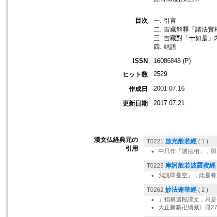
目次
一. 引言
二. 吉藏解釋「諸法
三. 吉藏對「十如是」
四. 結語
ISSN
16086848 (P)
2529
ヒット数
2001.07.16
作成日
2017.07.21
更新日期
漢文仏経典元の
放光般若經
T0221
( 1 )
引用
中只作「諸法相」，與
摩訶般若波羅蜜經
T0223
我說即是空」，此是有
妙法蓮華經
T0262
( 2 )
」指稱這段譯文，只是
大正新纂卍續藏》冊27