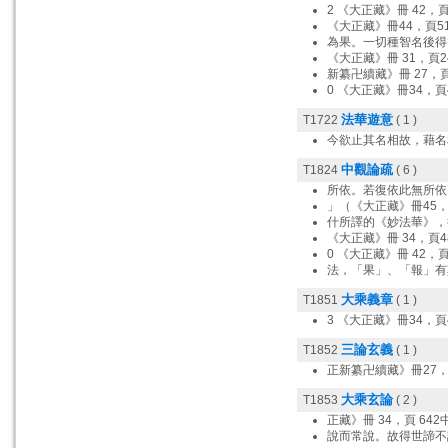
2 《大正藏》冊 42，
《大正藏》冊44，頁51
為果。一切種智名後得
《大正藏》冊 31，頁2
新纂卍續藏》冊 27，頁
0 《大正藏》冊34，頁
法華遊意
T1722
( 1 )
今欲止其名相故，藉名
中觀論疏
T1824
( 6 )
所依。若復依此無所依
」（《大正藏》冊45，
什所譯的《妙法華》，
《大正藏》冊 34，頁4
0 《大正藏》冊 42，頁
法，「果」、「報」有
大乘義章
T1851
( 1 )
3 《大正藏》冊34，頁
三論玄義
T1852
( 1 )
正新纂卍續藏》冊27，
大乘玄論
T1853
( 2 )
正藏》冊 34，頁 642
說而常說。故得世諦不