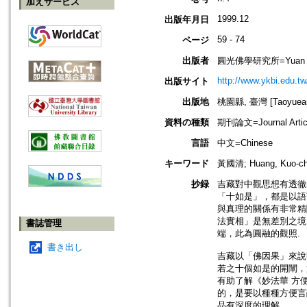
加えサービス
1999.12
出版年月日
59 - 74
ページ
出版者
圓光佛學研究所=Yuan Kua
http://www.ykbi.edu.tw
出版サイト
出版地
桃園縣, 臺灣 [Taoyuean 
資料の種類
期刊論文=Journal Artic
言語
中文=Chinese
キーワード
黃國清; Huang, Kuo-
抄録
吉藏對中觀思想有透徹
「十如是」，都是以語
與真理的關係有非常精
法實相」是無差別之境
書誌管理
端，此為圓融的觀照.
書き出し
吉藏以「佛因果」來說
若之十個如是的開闡，
有助了解《妙法華 方
的，是要以種種方便言
品有深度的理解.