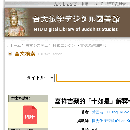
サイトマップ
．
本館について
．
諮問委員会
．
．
ホーム
>
検索システム
>
検索エンジン
>
書誌の詳細内容
本文を読む
嘉祥吉藏的「十如是」解釋=The "Te
著者
黃國清 =Huang, Kuo-c
掲載誌
圓光佛學學報=Yuan Kuang 
n.4
巻号