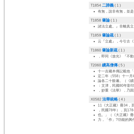
二諦義
T1854
( 1 )
有無，說非有無，並是
肇論
T1858
( 1 )
諸法立處。』非離真立
肇論疏
T1859
( 1 )
云『立處』，今引古《
肇論新疏
T1860
( 1 )
，即同《放光》『不動
續高僧傳
T2060
( 5 )
十一吉藏本傳記載他「
定二年（558）十一
論各二十餘遍。（《續
：文津，民國80年影印
，妙重《法華》，乃因
法華統略
X0582
( 4 )
11《大正藏》冊34，頁
，民國78年），頁178-
也。」（《大正藏》冊4
力，「作」?功能的興