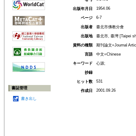
1954.06
出版年月日
6-7
ページ
出版者
臺北市佛教分會
出版地
臺北市, 臺灣 [Taipei shi
資料の種類
期刊論文=Journal Artic
言語
中文=Chinese
キーワード
心源;
抄録
531
ヒット数
書誌管理
2001.09.26
作成日
書き出し