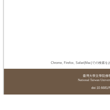
Chrome, Firefox, Safari(
臺灣大學
文學院佛
National Taiwan Universi
doi:10.6681