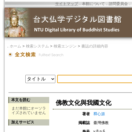
サイトマップ
．
本館について
．
諮問委員会
．
．
ホーム
>
検索システム
>
検索エンジン
>
書誌の詳細内容
本文を読む
佛教文化與我國文化
まだ本館にオーソラ
イズされていません
著者
釋心源
加えサービス
掲載誌
臺灣佛教
v.8 n.6
巻号