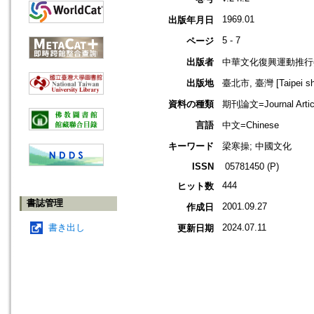
1969.01
出版年月日
5 - 7
ページ
出版者
中華文化復興運動推行
出版地
臺北市, 臺灣 [Taipei shi
資料の種類
期刊論文=Journal Artic
言語
中文=Chinese
キーワード
梁寒操; 中國文化
ISSN
05781450 (P)
444
ヒット数
書誌管理
2001.09.27
作成日
書き出し
2024.07.11
更新日期