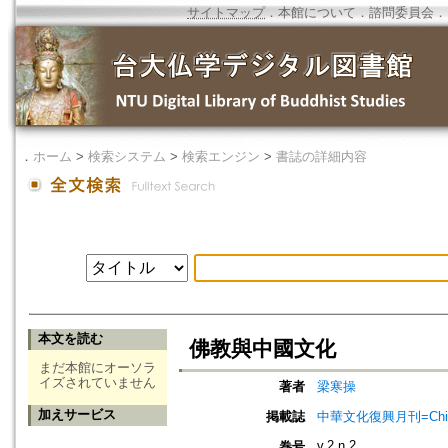
サイトマップ
．
本館について
．
諮問委員会
．
．
ホーム
>
検索システム
>
検索エンジン
>
書誌の詳細内容
本文を読む
佛教與中國文化
まだ本館にオーソラ
イズされていません
著者
梁寒操
加えサービス
掲載誌
中華文化復興月刊=Chinese 
v.2 n.2
巻号