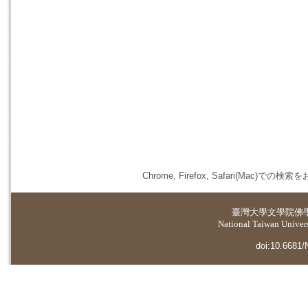
Chrome, Firefox, Safari(
臺灣大學
文學院佛
National Taiwan Universi
doi:10.6681