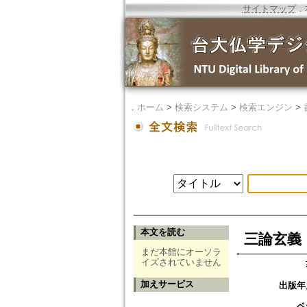
サイトマップ
．
．
ホーム
>
検索システム
>
検索エンジン
>
本文を読む
三論玄義 一卷
まだ本館にオーソラ
イズされていません
加えサービス
出版年
ペ