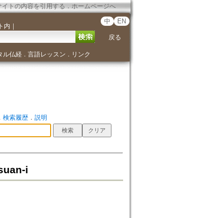
サイトの内容を引用する
．
ホームページへ
中
EN
ト内
｜
戻る
タル仏経
言語レッスン
リンク
．
．
．
検索履歴
．
説明
uan-i