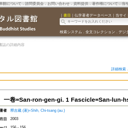
本館について
．
諮問委員会
．
お問い合わせ
．
資料提供
．
著作権について
．
当
｜
書目
｜
仏学著者データベース
｜
当サイ
検索システム
全文コレクション
デジ
．
．
書誌の詳細内容
詳細検索
=San-ron-gen-gi. 1 Fascicle=San-lun-hs
著者
釋吉藏 (著)=Shih, Chi-tsang (au.)
2003
月日
156 - 156
ージ