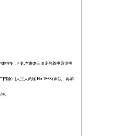
作雖很多，但以本書為三論宗教義中最簡明
二門論》(大正大藏經 No.1568) 而說，再加
貫性。