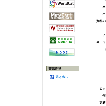
出
出
資料の
ノ
キーワ
書誌管理
書き出し
ヒッ
作
更新