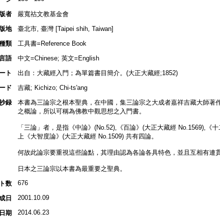
版者
嚴寬祜文教基金會
版地
臺北市, 臺灣 [Taipei shih, Taiwan]
種類
工具書=Reference Book
言語
中文=Chinese; 英文=English
ート
出自：大藏經入門；為單篇書目簡介。(大正大藏經;1852)
ード
吉藏; Kichizo; Chi-ts'ang
抄録
本書為三論宗之根本聖典，在中國，集三論宗之大成者嘉祥吉藏大師著
之概論，所以可稱為佛教中觀思想之入門書。
「三論」者，是指《中論》(No.52),《百論》(大正大藏經 No.1569),《十
上《大智度論》(大正大藏經 No.1509) 共有四論。
何故此論宗要重視這些論點，其理由認為各論各具特色，並且互相有連
日本之三論宗以本書為最重要之聖典。
676
ト数
2001.10.09
成日
2014.06.23
日期