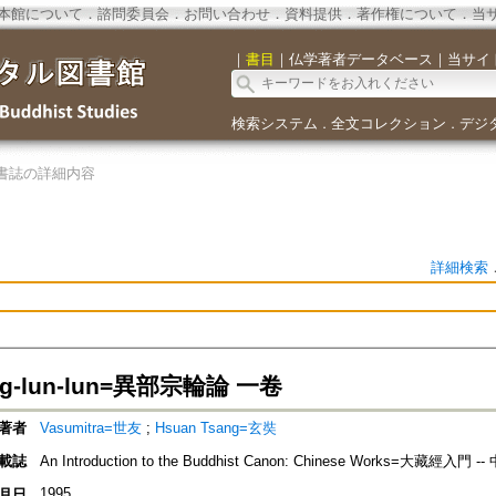
本館について
．
諮問委員会
．
お問い合わせ
．
資料提供
．
著作権について
．
当
｜
書目
｜
仏学著者データベース
｜
当サイ
検索システム
全文コレクション
デジ
．
．
書誌の詳細内容
詳細検索
ung-lun-lun=異部宗輪論 一卷
著者
Vasumitra=世友
;
Hsuan Tsang=玄奘
載誌
An Introduction to the Buddhist Canon: Chinese Works=大藏經入門
1995
月日