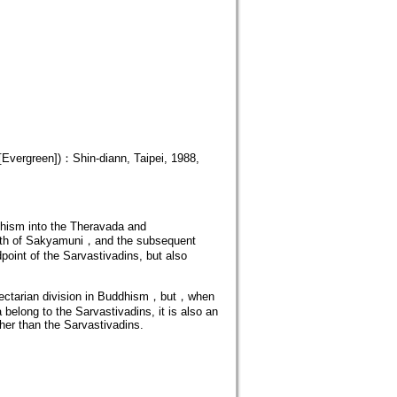
vergreen])：Shin-diann, Taipei, 1988,
dhism into the Theravada and
eath of Sakyamuni，and the subsequent
dpoint of the Sarvastivadins, but also
f sectarian division in Buddhism，but，when
 belong to the Sarvastivadins, it is also an
ther than the Sarvastivadins.