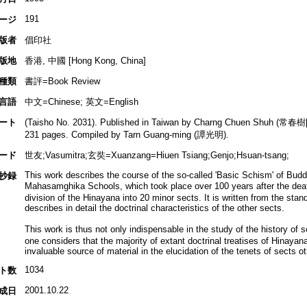
191
ージ
版者
倡印社
版地
香港, 中國 [Hong Kong, China]
種類
書評=Book Review
言語
中文=Chinese; 英文=English
ート
(Taisho No. 2031). Published in Taiwan by Charng Chuen Shuh (常春樹[E
231 pages. Compiled by Tarn Guang-ming (譚光明).
ード
世友;Vasumitra;玄奘=Xuanzang=Hiuen Tsiang;Genjo;Hsuan-tsang;
This work describes the course of the so-called 'Basic Schism' of Bud
抄録
Mahasamghika Schools, which took place over 100 years after the d
division of the Hinayana into 20 minor sects. It is written from the stan
describes in detail the doctrinal characteristics of the other sects.
This work is thus not only indispensable in the study of the history o
one considers that the majority of extant doctrinal treatises of Hinayana
invaluable source of material in the elucidation of the tenets of sects o
1034
ト数
2001.10.22
成日