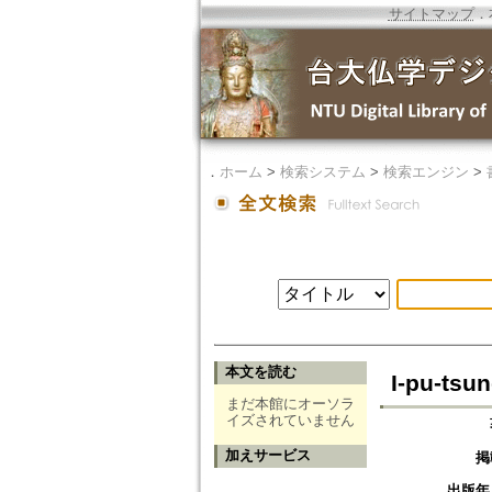
サイトマップ
．
．
ホーム
>
検索システム
>
検索エンジン
>
本文を読む
I-pu-ts
まだ本館にオーソラ
イズされていません
加えサービス
掲
出版年