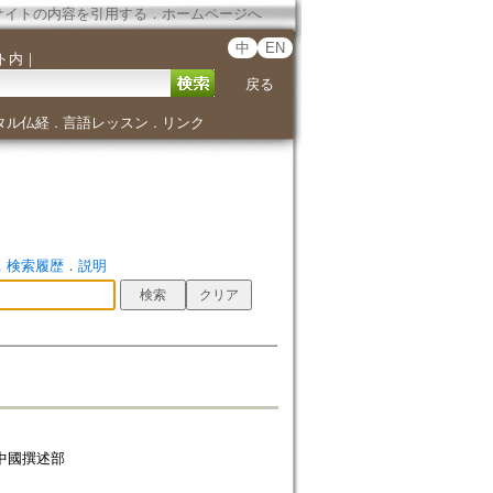
サイトの内容を引用する
．
ホームページへ
中
EN
ト内
｜
戻る
タル仏経
言語レッスン
リンク
．
．
．
検索履歴
．
説明
 -- 中國撰述部