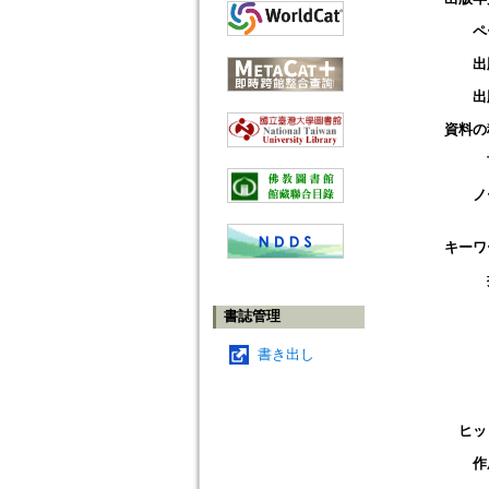
ペ
出
出
資料の
ノ
キーワ
書誌管理
書き出し
ヒッ
作