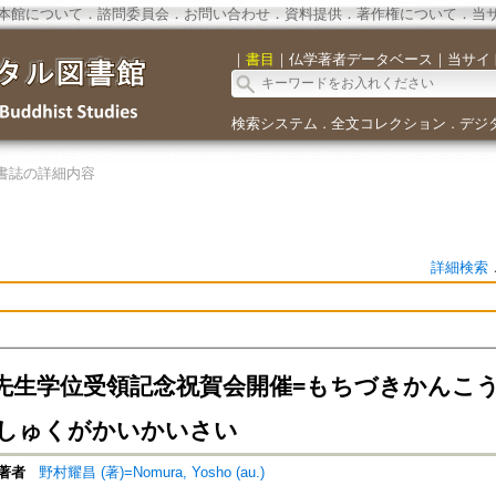
本館について
．
諮問委員会
．
お問い合わせ
．
資料提供
．
著作権について
．
当
｜
書目
｜
仏学著者データベース
｜
当サイ
検索システム
全文コレクション
デジ
．
．
書誌の詳細内容
詳細検索
先生学位受領記念祝賀会開催=もちづきかんこ
しゅくがかいかいさい
著者
野村耀昌 (著)=Nomura, Yosho (au.)