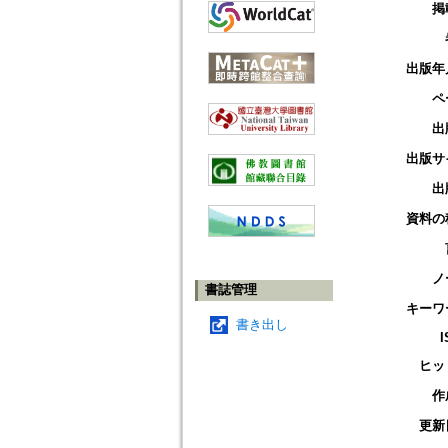
掲
出版年
ペ
出
出版サ
出
資料の
ノ
書誌管理
キーワ
書き出し
I
ヒッ
作
更新