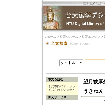
サイトマップ
．
．
ホーム
>
検索システム
>
検索エンジン
>
本文を読む
望月歓厚
まだ本館にオーソラ
イズされていません
うきねん
加えサービス