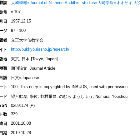
載誌
大崎學報=Journal of Nichiren Buddhist studies=大崎学報=オオサキ 
v.107
巻号
1957.12.15
月日
97 - 100
ージ
版者
立正大学仏教学会
http://bukkyo.rissho.jp/research/
イト
版地
東京, 日本 [Tokyo, Japan]
種類
期刊論文=Journal Article
言語
日文=Japanese
100; This entry is copyrighted by INBUDS, used with permission.
ート
ード
望月歡厚; 學位; 野村耀昌; のむら ようしょう; Nomura, Youshou
SSN
02891174 (P)
339
ト数
2001.10.08
成日
2019.10.28
日期