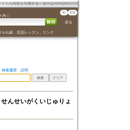
サイトの内容を引用する
．
ホームページへ
中
EN
ト内
｜
戻る
タル仏経
言語レッスン
リンク
．
．
．
検索履歴
．
説明
うせんせいがくいじゅりょ