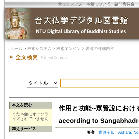
サイトマップ
．
本館について
．
諮問委員会
．
．
ホーム
>
検索システム
>
検索エンジン
>
書誌の詳細内容
本文を読む
作用と功能--眾賢說における實有
まだ本館にオーソラ
イズされていません
according to Sangabhadr
加えサービス
著者
青原令知 =Aohara, Nor