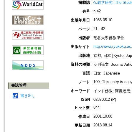
掲載誌
仏教学研究=The Stud
n.42
巻号
1986.05.10
出版年月日
21 - 42
ページ
出版者
竜谷大學佛教學會
http://www.ryukoku.ac.
出版サイト
出版地
京都, 日本 [Kyoto, Jap
資料の種類
期刊論文=Journal Artic
言語
日文=Japanese
100; This entry is co
ノート
書誌管理
キーワード
インド佛教; 阿毘達磨; 眾
書き出し
ISSN
02870312 (P)
844
ヒット数
2001.10.08
作成日
2018.08.14
更新日期