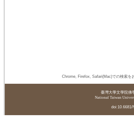
Chrome, Firefox, Safari(
臺灣大學
文學院佛
National Taiwan Universi
doi:10.6681