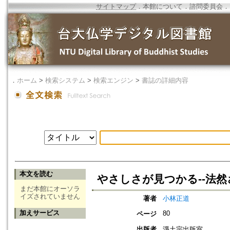
サイトマップ
．
本館について
．
諮問委員会
．
．
ホーム
>
検索システム
>
検索エンジン
>
書誌の詳細内容
本文を読む
やさしさが見つかる--法
まだ本館にオーソラ
イズされていません
著者
小林正道
加えサービス
80
ページ
出版者
淨土宗出版室