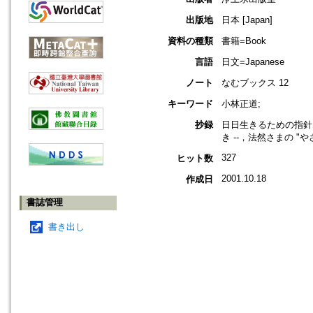
出版地
日本 [Japan]
資料の種類
書籍=Book
言語
日文=Japanese
ノート
なむブックス 12
キーワード
小林正道;
抄録
日日生きるための指針
き --，法然さまの "
327
ヒット数
2001.10.18
作成日
書誌管理
書き出し