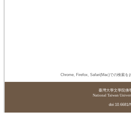
Chrome, Firefox, Safari(
臺灣大學
文學院佛
National Taiwan Universi
doi:10.6681