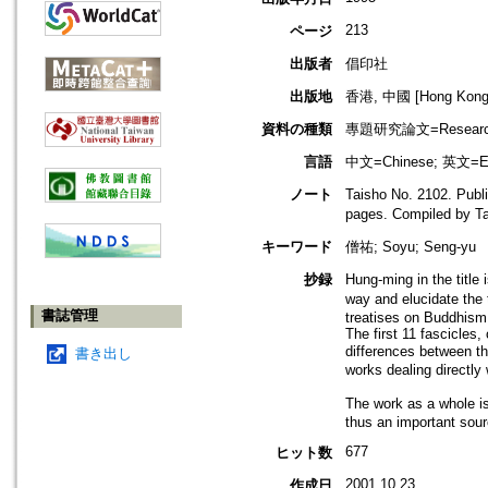
213
ページ
出版者
倡印社
出版地
香港, 中國 [Hong Kong,
資料の種類
專題研究論文=Research
言語
中文=Chinese; 英文=En
ノート
Taisho No. 2102. Publ
pages. Compiled by 
キーワード
僧祐; Soyu; Seng-yu
抄録
Hung-ming in the titl
way and elucidate the
書誌管理
treatises on Buddhism 
The first 11 fascicles,
differences between t
書き出し
works dealing directly 
The work as a whole i
thus an important sour
677
ヒット数
2001.10.23
作成日