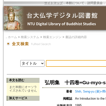
サイトマップ
．
本館について
．
諮問委員会
．
．
ホーム
>
検索システム
>
検索エンジン
>
書誌の詳細内容
本文を読む
弘明集 十四卷=Gu-myo-shu. 
まだ本館にオーソラ
イズされていません
著者
Shih, Seng-yu (著)=釋
加えサービス
掲載誌
An Introduction to
1995
出版年月日