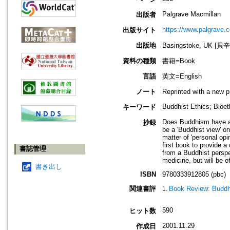
Palgrave Macmillan
出版者
https://www.palgrave.
出版サイト
出版地
Basingstoke, UK [
資料の種類
書籍=Book
言語
英文=English
ノート
Reprinted with a new 
Buddhist Ethics; Bioet
キーワード
Does Buddhism have an
抄録
be a 'Buddhist view' o
matter of 'personal opi
first book to provide 
書誌管理
from a Buddhist perspec
medicine, but will be o
書き出し
ISBN
9780333912805 (pbc)
関連書評
Book Review: Buddh
590
ヒット数
2001.11.29
作成日