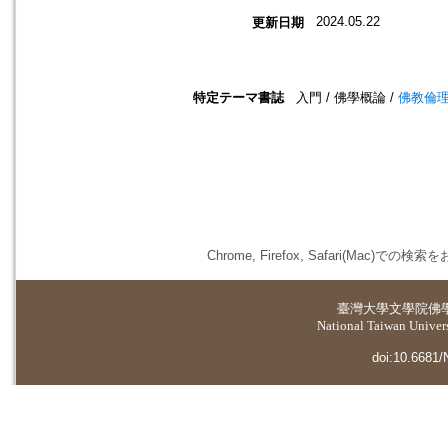
2024.05.22
更新日期
特定テーマ書誌
入門 / 佛學概論 /
佛教倫
Chrome, Firefox, Safari(
臺灣大學
文學院佛
National Taiwan Universi
doi:10.6681