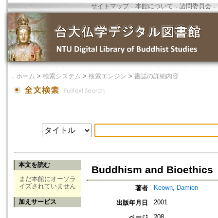
サイトマップ
．
本館について
．
諮問委員会
．
．
ホーム
>
検索システム
>
検索エンジン
>
書誌の詳細内容
本文を読む
Buddhism and Bioethics
まだ本館にオーソラ
イズされていません
Keown, Damien
著者
加えサービス
2001
出版年月日
208
ページ