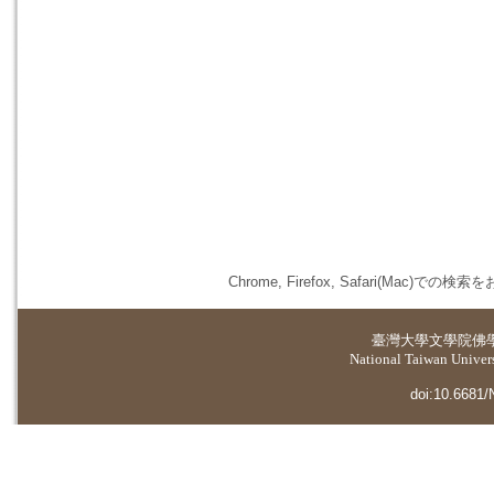
Chrome, Firefox, Safari(
臺灣大學
文學院佛
National Taiwan Universi
doi:10.6681