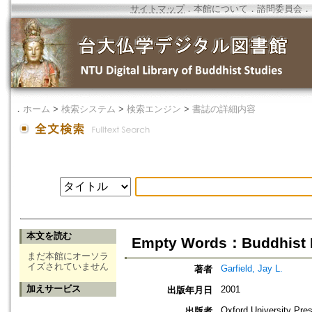
サイトマップ
．
本館について
．
諮問委員会
．
．
ホーム
>
検索システム
>
検索エンジン
>
書誌の詳細内容
本文を読む
Empty Words：Buddhist Ph
まだ本館にオーソラ
イズされていません
Garfield, Jay L.
著者
加えサービス
2001
出版年月日
Oxford University Pre
出版者