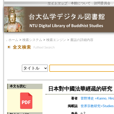
サイトマップ
．
本館について
．
諮問委員会
．
．
ホーム
>
検索システム
>
検索エンジン
>
書誌の詳細内容
本文を読む
日本對中國法華經疏的研究
著者
菅野博史 =Kanno, Hiro
掲載誌
世界宗教研究=Studies in 
n.2
巻号