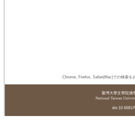
Chrome, Firefox, Safari(
臺灣大學
文學院佛
National Taiwan Universi
doi:10.6681