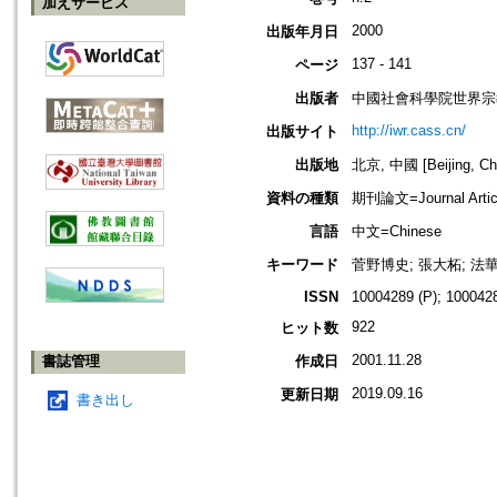
加えサービス
2000
出版年月日
137 - 141
ページ
出版者
中國社會科學院世界宗
http://iwr.cass.cn/
出版サイト
出版地
北京, 中國 [Beijing, Ch
資料の種類
期刊論文=Journal Artic
言語
中文=Chinese
キーワード
菅野博史; 張大柘; 法
ISSN
10004289 (P); 1000428
922
ヒット数
2001.11.28
書誌管理
作成日
2019.09.16
更新日期
書き出し