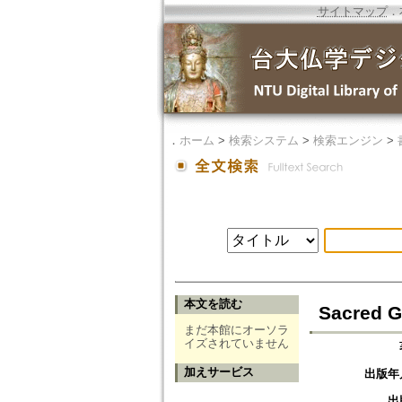
サイトマップ
．
．
ホーム
>
検索システム
>
検索エンジン
>
本文を読む
Sacred G
まだ本館にオーソラ
イズされていません
加えサービス
出版年
出