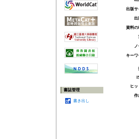
出版サ
出
資料の
ノ
キーワ
I
ヒッ
書誌管理
作
書き出し