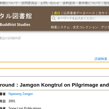
本館について
．
諮問委員会
．
お問い合わせ
．
資料提供
．
著作権について
．
当
｜
書目
｜
仏学著者データベース
｜
当サイ
検索システム
全文コレクション
デジ
．
．
書誌の詳細内容
詳細検索
round：Jamgon Kongtrul on Pilgrimage and
Ngawang Zangpo
著者
2001
月日
Snow Lion Publications
版者