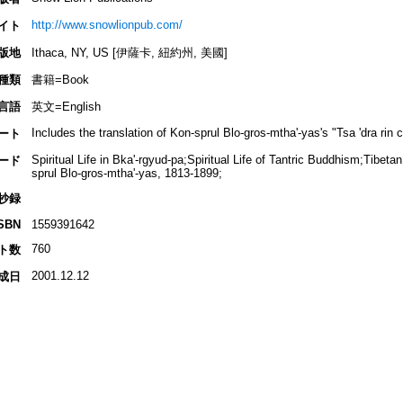
http://www.snowlionpub.com/
イト
版地
Ithaca, NY, US [伊薩卡, 紐約州, 美國]
種類
書籍=Book
言語
英文=English
Includes the translation of Kon-sprul Blo-gros-mtha'-yas's "Tsa 'dra rin c
ート
Spiritual Life in Bka'-rgyud-pa;Spiritual Life of Tantric Buddhism;Tibet
ード
sprul Blo-gros-mtha'-yas, 1813-1899;
抄録
SBN
1559391642
760
ト数
2001.12.12
成日