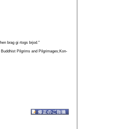
hen brag gi rtogs brjod."
an Buddhist Pilgrims and Pilgrimages;Kon-