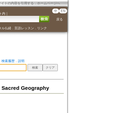
サイトの内容を引用する
．
ホームページへ
中
EN
ト内
｜
戻る
タル仏経
言語レッスン
リンク
．
．
．
検索履歴
．
説明
 Sacred Geography