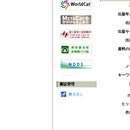
出版年
出
出版サ
出
資料の
ノ
キーワ
書誌管理
書き出し
I
ヒッ
作