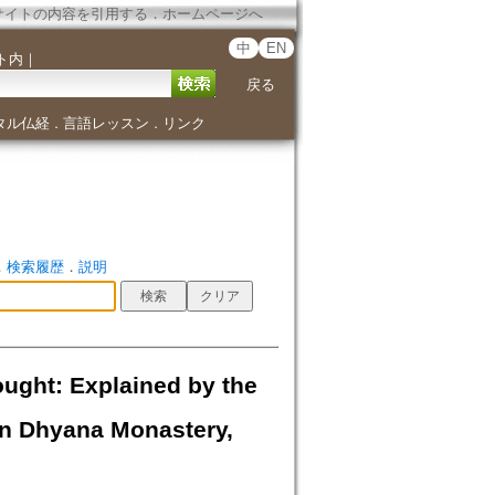
サイトの内容を引用する
．
ホームページへ
中
EN
ト内
｜
戻る
タル仏経
言語レッスン
リンク
．
．
．
検索履歴
．
説明
ught: Explained by the
in Dhyana Monastery,