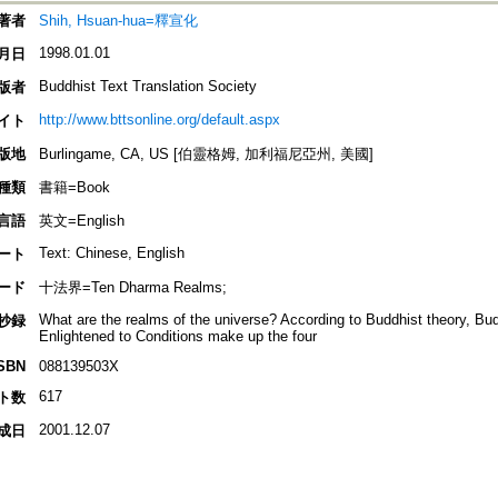
著者
Shih, Hsuan-hua=釋宣化
1998.01.01
月日
Buddhist Text Translation Society
版者
http://www.bttsonline.org/default.aspx
イト
版地
Burlingame, CA, US [伯靈格姆, 加利福尼亞州, 美國]
種類
書籍=Book
言語
英文=English
Text: Chinese, English
ート
ード
十法界=Ten Dharma Realms;
What are the realms of the universe? According to Buddhist theory, B
抄録
Enlightened to Conditions make up the four
SBN
088139503X
617
ト数
2001.12.07
成日