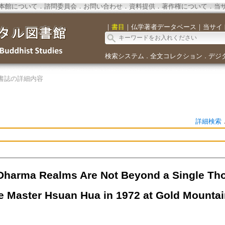
本館について
．
諮問委員会
．
お問い合わせ
．
資料提供
．
著作権について
．
当
｜
書目
｜
仏学著者データベース
｜
当サイ
検索システム
全文コレクション
デジ
．
．
書誌の詳細内容
詳細検索
Dharma Realms Are Not Beyond a Single Tho
e Master Hsuan Hua in 1972 at Gold Mounta