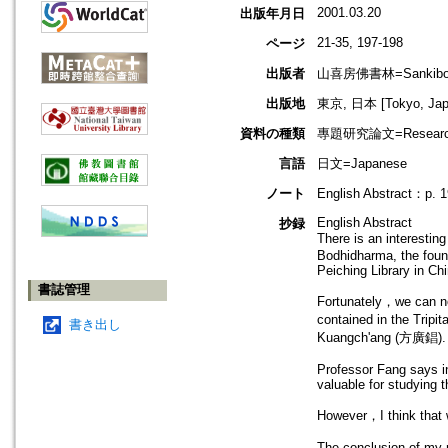
2001.03.20
出版年月日
21-35, 197-198
ページ
出版者
山喜房佛書林=Sankibo b
出版地
東京, 日本 [Tokyo, Jap
資料の種類
專題研究論文=Research
言語
日文=Japanese
ノート
English Abstract：p. 1
English Abstract
抄録
There is an interestin
Bodhidharma, the foun
Peiching Library in Chi
書誌管理
Fortunately，we can now
contained in the Tri
書き出し
Kuangch'ang (方廣錩).
Professor Fang says in
valuable for studying 
However，I think that w
The conclusion of my re