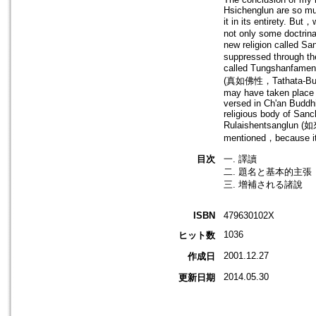
Hsichenglun are so muc
it in its entirety. But
not only some doctrina
new religion called S
suppressed through the
called Tungshanfamen
(真如佛性，Tathata-Buddhad
may have taken place i
versed in Ch'an Buddh
religious body of Sanc
Rulaishentsanglun (如
mentioned，because it h
目次
一. 譯讀
二. 題名と基本的主張
三. 增補される諸說
ISBN
479630102X
1036
ヒット数
2001.12.27
作成日
2014.05.30
更新日期