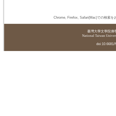
Chrome, Firefox, Safari(
臺灣大學
文學院佛
National Taiwan Universi
doi:10.6681