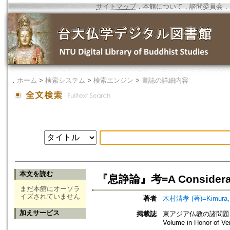
サイトマップ
．
本館について
．
諮問委員会
．
．
ホーム
>
検索システム
>
検索エンジン
>
書誌の詳細内容
本文を読む
『息諍論』考=A Considerati
まだ本館にオーソラ
イズされていません
著者
木村清孝 (著)=Kimura, K
加えサービス
掲載誌
東アジア仏教の諸問題：聖厳博士
Volume in Honor of Ve