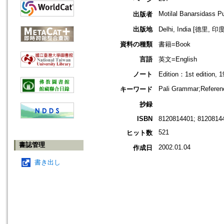
Motilal Banarsidass Pu
出版者
出版地
Delhi, India [德里, 印度
資料の種類
書籍=Book
言語
英文=English
ノート
Edition：1st edition, 1
Pali Grammar;Referen
キーワード
抄録
ISBN
8120814401; 81208144
521
ヒット数
書誌管理
2002.01.04
作成日
書き出し