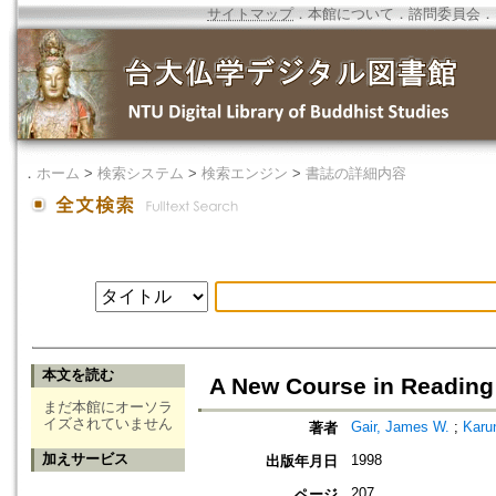
サイトマップ
．
本館について
．
諮問委員会
．
．
ホーム
>
検索システム
>
検索エンジン
>
書誌の詳細内容
本文を読む
A New Course in Reading
まだ本館にオーソラ
イズされていません
Gair, James W.
;
Karun
著者
加えサービス
1998
出版年月日
207
ページ