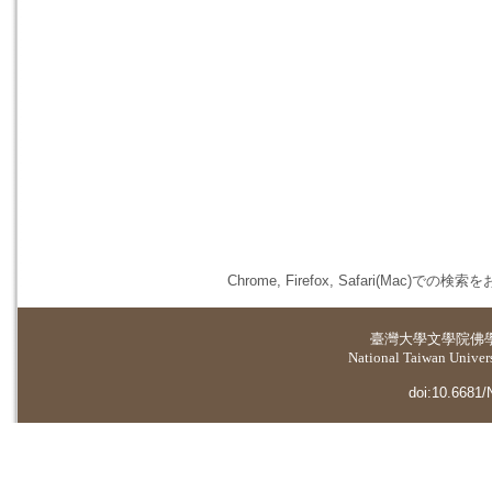
Chrome, Firefox, Safari(
臺灣大學
文學院佛
National Taiwan Universi
doi:10.6681