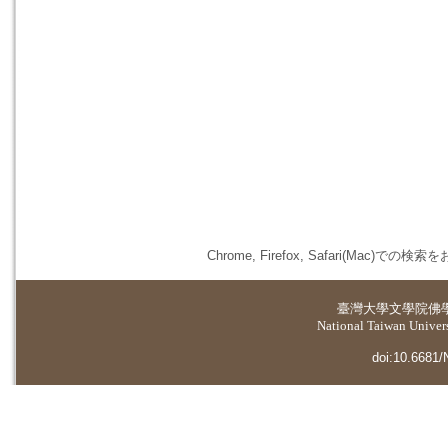
Chrome, Firefox, Safari(
臺灣大學
文學院佛
National Taiwan Universi
doi:10.6681