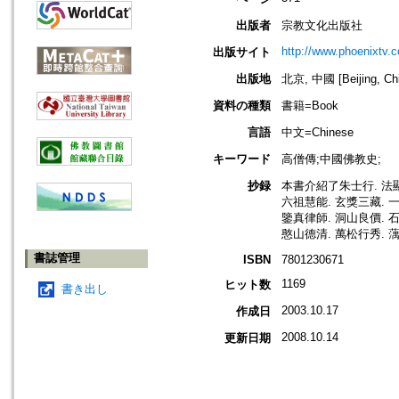
出版者
宗教文化出版社
http://www.phoenixtv.
出版サイト
出版地
北京, 中國 [Beijing, Ch
資料の種類
書籍=Book
言語
中文=Chinese
キーワード
高僧傳;中國佛教史;
抄録
本書介紹了朱士行. 法顯.
六祖慧能. 玄獎三藏. 一
鑒真律師. 洞山良價. 石
憨山德清. 萬松行秀. 
書誌管理
ISBN
7801230671
1169
ヒット数
書き出し
2003.10.17
作成日
2008.10.14
更新日期