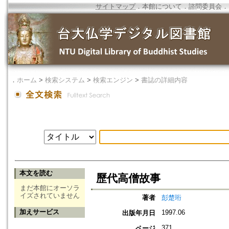
サイトマップ
．
本館について
．
諮問委員会
．
．
ホーム
>
検索システム
>
検索エンジン
>
書誌の詳細内容
本文を読む
歷代高僧故事
まだ本館にオーソラ
イズされていません
著者
彭楚珩
加えサービス
1997.06
出版年月日
371
ページ