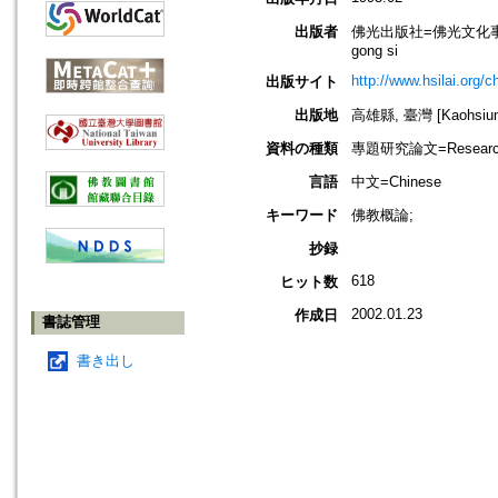
出版者
佛光出版社=佛光文化事業有限公司=F
gong si
http://www.hsilai.org/
出版サイト
出版地
高雄縣, 臺灣 [Kaohsiung 
資料の種類
專題研究論文=Research
言語
中文=Chinese
キーワード
佛教概論;
抄録
618
ヒット数
2002.01.23
作成日
書誌管理
書き出し