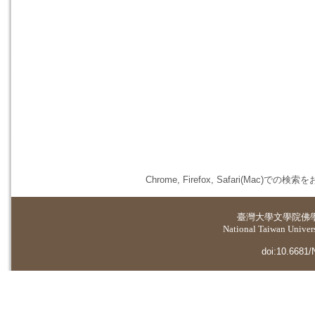
Chrome, Firefox, Safari(
臺灣大學
文學院佛
National Taiwan Universi
doi:10.6681