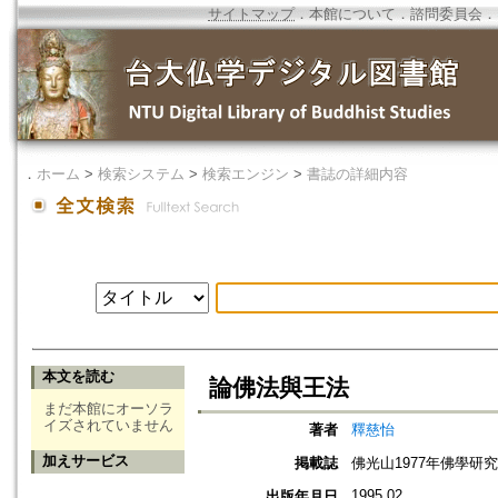
サイトマップ
．
本館について
．
諮問委員会
．
．
ホーム
>
検索システム
>
検索エンジン
>
書誌の詳細内容
本文を読む
論佛法與王法
まだ本館にオーソラ
イズされていません
著者
釋慈怡
加えサービス
掲載誌
佛光山1977年佛學研
1995.02
出版年月日