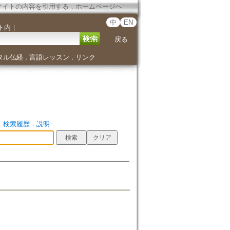
サイトの内容を引用する
．
ホームページへ
中
EN
ト内
｜
戻る
タル仏経
言語レッスン
リンク
．
．
．
検索履歴
．
説明