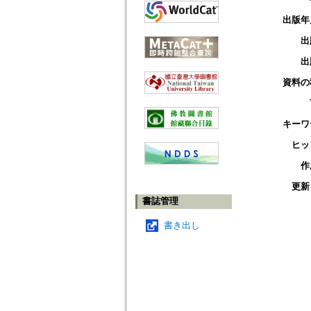
出版年
出
出
資料の
キーワ
ヒッ
作
更新
書誌管理
書き出し