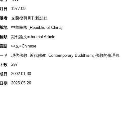
1977.09
月日
版者
文藝復興月刊雜誌社
版地
中華民國 [Republic of China]
種類
期刊論文=Journal Article
言語
中文=Chinese
ード
現代佛教=近代佛教=Contemporary Buddhism; 佛教的倫理觀
297
ト数
2002.01.30
成日
2025.05.26
日期