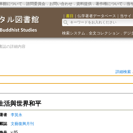
本館について
．
諮問委員会
．
お問い合わせ
．
資料提供
．
著作権について
．
当
｜
書目
｜
仏学著者データベース
｜
当サイ
検索システム
全文コレクション
デジ
．
．
書誌の詳細内容
詳細検索
生活與世界和平
著者
李箕永
載誌
文藝復興月刊
v.85
巻号