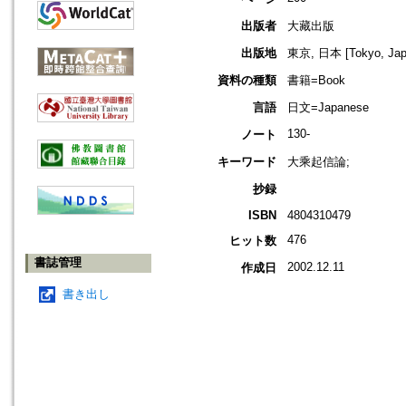
出版者
大藏出版
出版地
東京, 日本 [Tokyo, Jap
資料の種類
書籍=Book
言語
日文=Japanese
130-
ノート
キーワード
大乘起信論;
抄録
ISBN
4804310479
476
ヒット数
書誌管理
2002.12.11
作成日
書き出し