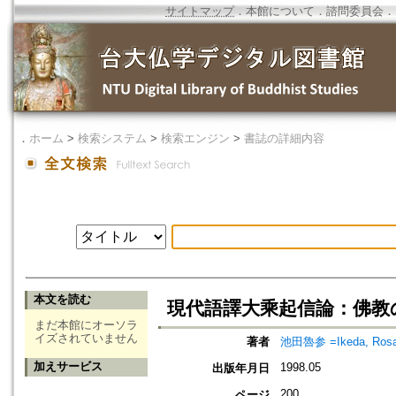
サイトマップ
．
本館について
．
諮問委員会
．
．
ホーム
>
検索システム
>
検索エンジン
>
書誌の詳細内容
本文を読む
現代語譯大乘起信論：佛教
まだ本館にオーソラ
イズされていません
著者
池田魯参 =Ikeda, Ros
加えサービス
1998.05
出版年月日
200
ページ