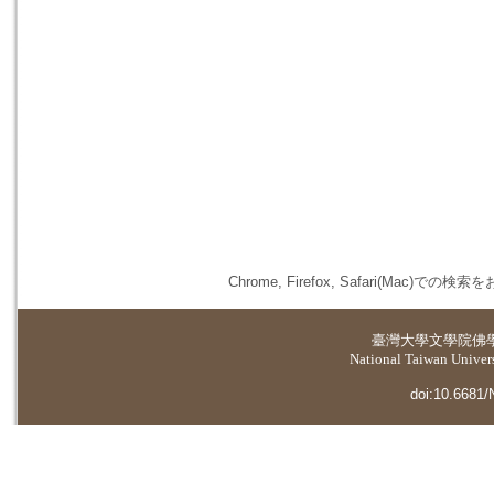
Chrome, Firefox, Safari(
臺灣大學
文學院佛
National Taiwan Universi
doi:10.6681