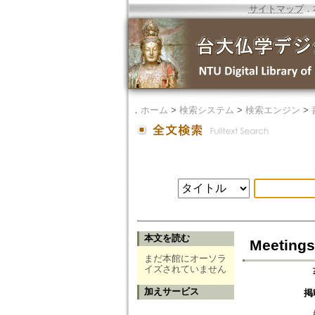
サイトマップ
．
．
ホーム
>
検索システム
>
検索エンジン
>
本文を読む
Meetings
まだ本館にオーソラ
イズされていません
加えサービス
掲