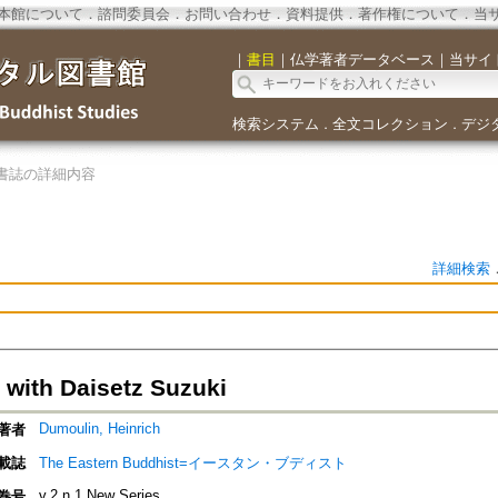
本館について
．
諮問委員会
．
お問い合わせ
．
資料提供
．
著作権について
．
当
｜
書目
｜
仏学著者データベース
｜
当サイ
検索システム
全文コレクション
デジ
．
．
書誌の詳細内容
詳細検索
 with Daisetz Suzuki
Dumoulin, Heinrich
著者
載誌
The Eastern Buddhist=イースタン・ブディスト
v.2 n.1 New Series
巻号