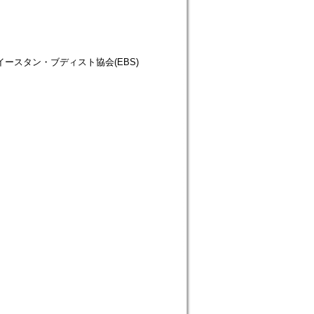
仏教徒協会=イースタン・ブディスト協会(EBS)