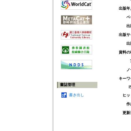
出版年
ペ
出
出版サ
出
資料の
ノ
キーワ
書誌管理
I
書き出し
ヒッ
作
更新