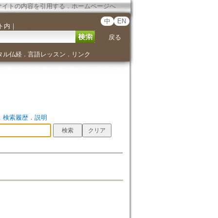
サイトの内容を引用する
．
ホームページへ
中
EN
ト内
｜
戻る
タル仏経
言語レッスン
リンク
．
．
．
検索履歴
．
説明