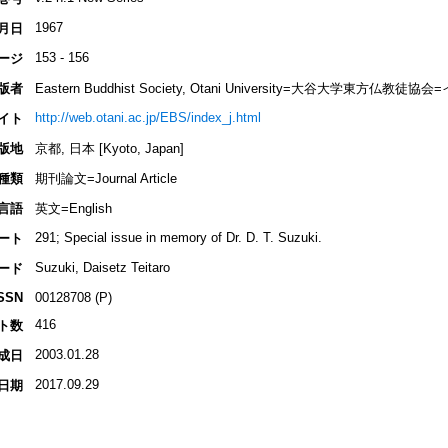
1967
月日
153 - 156
ージ
版者
Eastern Buddhist Society, Otani University=大谷大学東方
http://web.otani.ac.jp/EBS/index_j.html
イト
版地
京都, 日本 [Kyoto, Japan]
種類
期刊論文=Journal Article
言語
英文=English
291; Special issue in memory of Dr. D. T. Suzuki.
ート
Suzuki, Daisetz Teitaro
ード
SSN
00128708 (P)
416
ト数
2003.01.28
成日
2017.09.29
日期