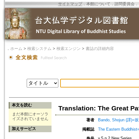
サイトマップ
．
本館について
．
諮問委員会
．
．
ホーム
>
検索システム
>
検索エンジン
>
書誌の詳細内容
本文を読む
Translation: The Great P
まだ本館にオーソラ
イズされていません
著者
Bando, Shojun (譯)=坂
加えサービス
掲載誌
The Eastern Bud
v.5 n.2 New Series
巻号