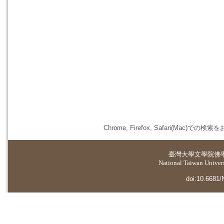
Chrome, Firefox, Safari(
臺灣大學
文學院佛
National Taiwan Universi
doi:10.6681