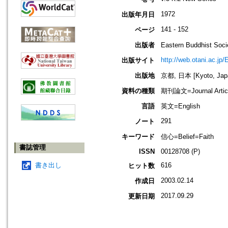
1972
出版年月日
141 - 152
ページ
出版者
Eastern Buddhis
http://web.otani.ac.jp
出版サイト
出版地
京都, 日本 [Kyoto, Jap
資料の種類
期刊論文=Journal Artic
言語
英文=English
291
ノート
キーワード
信心=Belief=Faith
書誌管理
ISSN
00128708 (P)
書き出し
616
ヒット数
2003.02.14
作成日
2017.09.29
更新日期