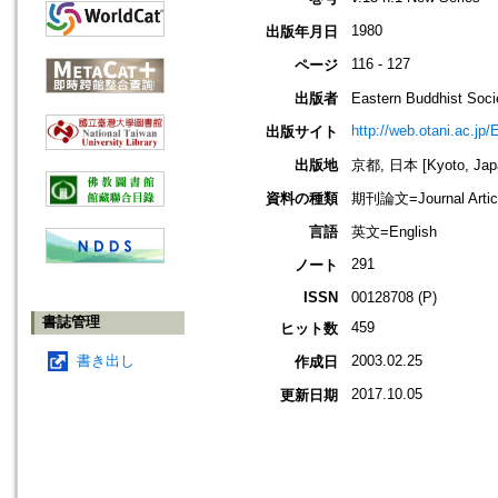
1980
出版年月日
116 - 127
ページ
出版者
Eastern Buddhis
http://web.otani.ac.jp
出版サイト
出版地
京都, 日本 [Kyoto, Jap
資料の種類
期刊論文=Journal Artic
言語
英文=English
291
ノート
ISSN
00128708 (P)
書誌管理
459
ヒット数
書き出し
2003.02.25
作成日
2017.10.05
更新日期