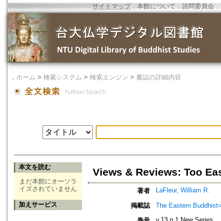
サイトマップ
．
本館について
．
諮問委員会
．
．
ホーム
>
検索システム
>
検索エンジン
>
書誌の詳細内容
本文を読む
Views & Reviews: Too Eas
まだ本館にオーソラ
イズされていません
LaFleur, William R.
著者
加えサービス
掲載誌
The Eastern Bud
v.13 n.1 New Series
巻号