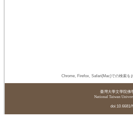
Chrome, Firefox, Safari(
臺灣大學
文學院佛
National Taiwan Universi
doi:10.6681