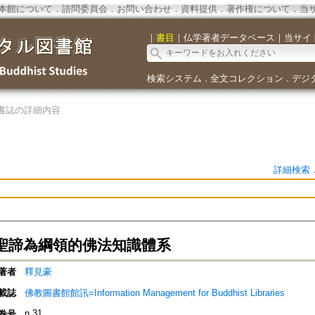
本館について
．
諮問委員会
．
お問い合わせ
．
資料提供
．
著作権について
．
当
｜
書目
｜
仏学著者データベース
｜
当サイ
検索システム
全文コレクション
デジ
．
．
書誌の詳細内容
詳細検索
聖諦為綱領的佛法知識體系
著者
釋見豪
載誌
佛教圖書館館訊=Information Management for Buddhist Libraries
n.31
巻号