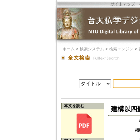
サイトマップ
．
．
ホーム
>
検索システム
>
検索エンジン
>
本文を読む
建構以四
掲