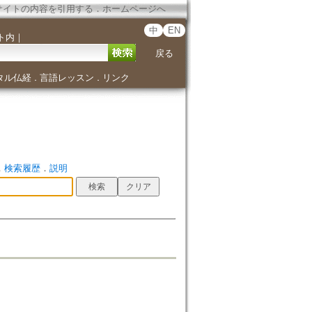
サイトの内容を引用する
．
ホームページへ
中
EN
ト内
｜
戻る
タル仏経
言語レッスン
リンク
．
．
．
検索履歴
．
説明