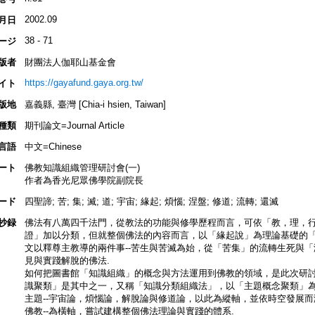
2002.09
月日
38 - 71
ージ
版者
財團法人伽耶山基金會
https://gayafund.gaya.org.tw/
イト
版地
嘉義縣, 臺灣 [Chia-i hsien, Taiwan]
種類
期刊論文=Journal Article
言語
中文=Chinese
ート
佛教知識組織管理研討會(一)
作者為香光尼眾佛學院副院長
ード
四聖諦; 苦; 集; 滅; 道; 宇宙; 緣起; 煩惱; 涅盤; 修道; 流轉; 還滅
抄録
佛法有八萬四千法門，從教法的功能與修學歷程而言，可依「教，理，行
證」加以分類，但就整個佛法的內容而言，以「緣起說」為理論基礎的「
文以釋尊主教導的兩件事--苦生與苦滅為始，從「苦集」的流轉生死與
見與實踐解脫的佛法.
如何把圖書館「知識組織」的概念與方法運用到佛教的領域，是此次研討
識聚類」是其中之一，又稱「知識分類組織法」，以「主題概念聚類」為
主題--宇宙論，煩惱論，解脫論與修道論，以此為縱軸，並依時空發展而
佛教--為橫軸，嘗試建構整個佛法理論與實踐的體系.