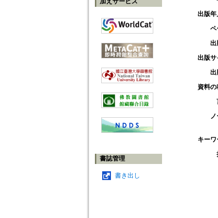
加えサービス
出版年
ペ
出
出版サ
出
資料の
ノ
キーワ
書誌管理
書き出し