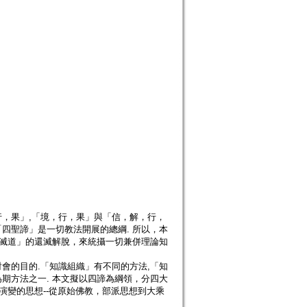
，果」,「境，行，果」與「信，解，行，
四聖諦」是一切教法開展的總綱. 所以，本
「滅道」的還滅解脫，來統攝一切兼併理論知
會的目的.「知識組織」有不同的方法,「知
期方法之一. 本文擬以四諦為綱領，分四大
演變的思想--從原始佛教，部派思想到大乘