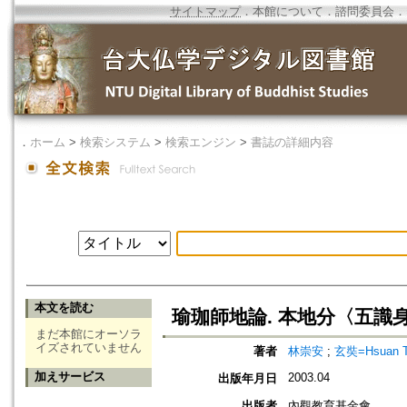
サイトマップ
．
本館について
．
諮問委員会
．
．
ホーム
>
検索システム
>
検索エンジン
>
書誌の詳細内容
本文を読む
瑜珈師地論. 本地分〈五識身
まだ本館にオーソラ
イズされていません
著者
林崇安
;
玄奘=Hsuan T
加えサービス
2003.04
出版年月日
出版者
內觀教育基金會