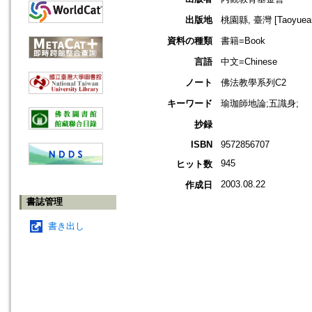
出版地
桃園縣, 臺灣 [Taoyuean 
資料の種類
書籍=Book
言語
中文=Chinese
ノート
佛法教學系列C2
キーワード
瑜珈師地論;五識身;
抄録
ISBN
9572856707
945
ヒット数
2003.08.22
作成日
書誌管理
書き出し