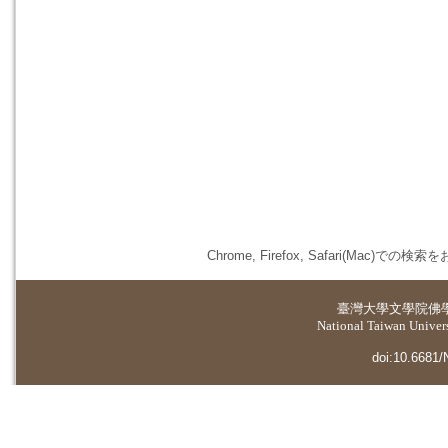
Chrome, Firefox, Safari(
臺灣大學
文學院佛
National Taiwan Universi
doi:10.6681