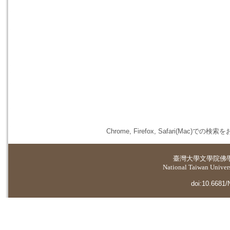
Chrome, Firefox, Safari(
臺灣大學
文學院佛
National Taiwan Universi
doi:10.6681