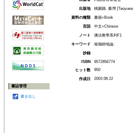
出版地
桃園縣, 臺灣 [Taoyuean 
資料の種類
書籍=Book
言語
中文=Chinese
ノート
佛法教學系列F1
キーワード
瑜珈師地論;
抄録
ISBN
9572856774
950
ヒット数
2003.08.22
作成日
書誌管理
書き出し