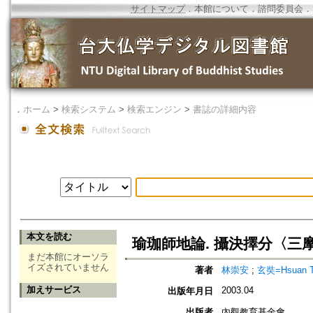
サイトマップ
．
本館について
．
諮問委員会
．
．
ホーム
>
検索システム
>
検索エンジン
>
書誌の詳細内容
本文を読む
瑜珈師地論. 攝決擇分〈三
まだ本館にオーソラ
イズされていません
著者
林崇安
;
玄奘=Hsuan T
加えサービス
2003.04
出版年月日
出版者
內觀教育基金會