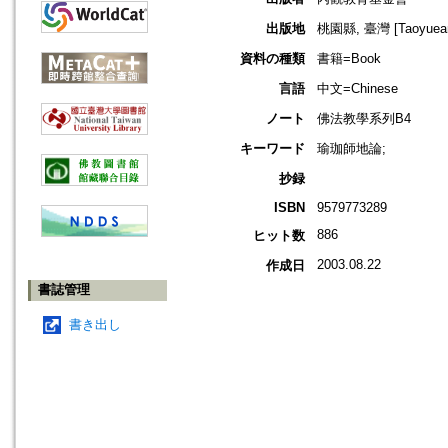
出版地
桃園縣, 臺灣 [Taoyuean 
資料の種類
書籍=Book
言語
中文=Chinese
ノート
佛法教學系列B4
キーワード
瑜珈師地論;
抄録
ISBN
9579773289
886
ヒット数
2003.08.22
作成日
書誌管理
書き出し