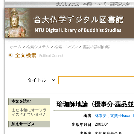
サイトマップ
．
本館について
．
諮問委員会
．
．
ホーム
>
検索システム
>
検索エンジン
>
書誌の詳細内容
本文を読む
瑜珈師地論〈攝事分‧蘊品
まだ本館にオーソラ
イズされていません
著者
林崇安
;
玄奘=Hsuan T
加えサービス
2003.04
出版年月日
出版者
內觀教育基金會