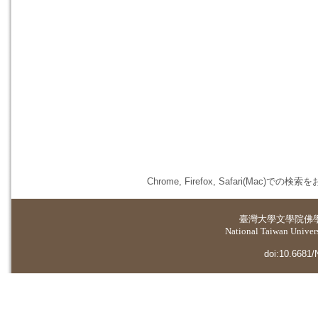
Chrome, Firefox, Safari(
臺灣大學
文學院佛
National Taiwan Universi
doi:10.6681