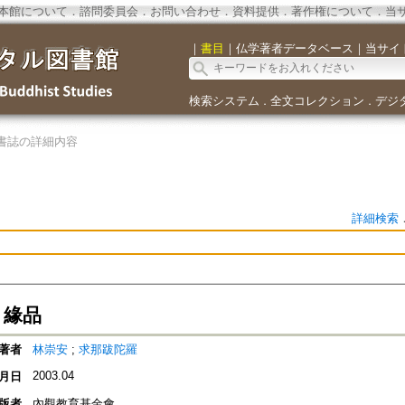
本館について
．
諮問委員会
．
お問い合わせ
．
資料提供
．
著作権について
．
当
｜
書目
｜
仏学著者データベース
｜
当サイ
検索システム
全文コレクション
デジ
．
．
書誌の詳細内容
詳細検索
 緣品
著者
林崇安
;
求那跋陀羅
2003.04
月日
版者
內觀教育基金會