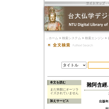
サイトマップ
．
．
ホーム
>
検索システム
>
検索エンジン
>
本文を読む
雜阿含經.
まだ本館にオーソラ
イズされていません
加えサービス
出版年
出