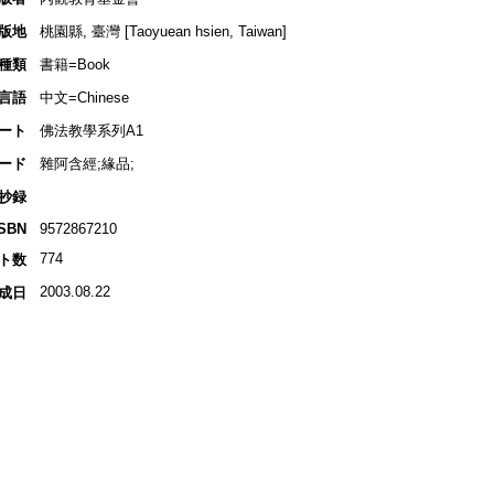
版地
桃園縣, 臺灣 [Taoyuean hsien, Taiwan]
種類
書籍=Book
言語
中文=Chinese
ート
佛法教學系列A1
ード
雜阿含經;緣品;
抄録
ISBN
9572867210
774
ト数
2003.08.22
成日