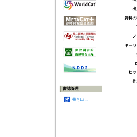
出
資料の
ノ
キーワ
ヒッ
作
書誌管理
書き出し