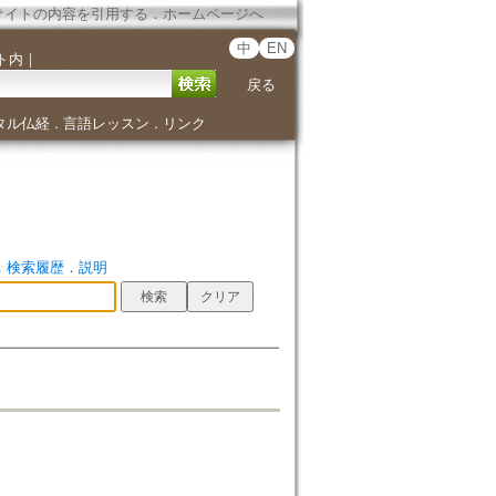
サイトの内容を引用する
．
ホームページへ
中
EN
ト内
｜
戻る
タル仏経
言語レッスン
リンク
．
．
．
検索履歴
．
説明