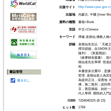
http://www.cpus.gov.
出版サイト
出版地
內蒙古, 中國 [Inner Mong
資料の種類
書籍=Book
言語
中文=Chinese
キーワード
禪修;袁煥仙;佛教人物=Bu
抄録
袁煥仙先生以 「天縱
禪宗碩德，自1943
隨判》.《黃葉閒談》
《維摩精舍叢書》. 
煥仙老先生學禪. 悟
程.
本書曾多次重印，是鹽
書誌管理
哲理. 袁煥仙老人為
為提持正法，深透地.
書き出し
佛，無二無別；談到用，
豆，善惡禍福，始於一
代人學禪. 開悟的入門
ISBN
7204040325 (B·23)
1769
ヒット数