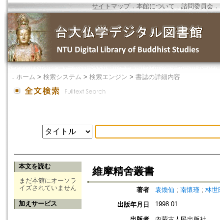
サイトマップ
．
本館について
．
諮問委員会
．
．
ホーム
>
検索システム
>
検索エンジン
>
書誌の詳細内容
本文を読む
維摩精舍叢書
まだ本館にオーソラ
イズされていません
著者
袁煥仙
;
南懷瑾
;
林世
加えサービス
1998.01
出版年月日
出版者
內蒙古人民出版社