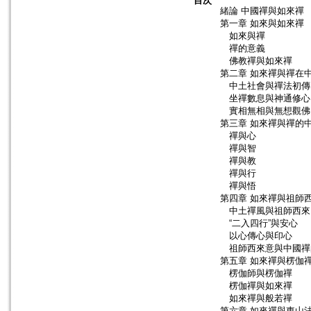
目次
緒論 中國禪與如來禪
第一章 如來與如來禪
如來與禪
禪的意義
佛教禪與如來禪
第二章 如來禪與禪在
中土社會與禪法初傳
坐禪數息與神通修心
實相無相與無想觀佛
第三章 如來禪與禪的
禪與心
禪與智
禪與教
禪與行
禪與悟
第四章 如來禪與祖師
中土禪風與祖師西來
“二入四行”與安心
以心傳心與印心
祖師西來意與中國禪
第五章 如來禪與楞伽
楞伽師與楞伽禪
楞伽禪與如來禪
如來禪與般若禪
第六章 如來禪與東山