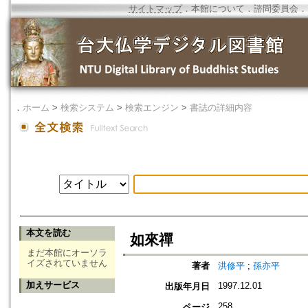
サイトマップ
．
本館について
．
諮問委員会
．
．
ホーム
>
検索システム
>
検索エンジン
>
書誌の詳細内容
本文を読む
如來禪
まだ本館にオーソラ
イズされていません
著者
洪修平
;
孫亦平
加えサービス
1997.12.01
出版年月日
258
ページ