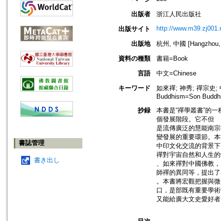
出版者
浙江人民出版社
http://www.m39.zj001.
出版サイト
出版地
杭州, 中國 [Hangzhou, 
資料の種類
書籍=Book
言語
中文=Chinese
キーワード
如來禪; 神秀; 禪宗史; 中國佛
Buddhism=Son Buddh
抄録
本書是“禪學叢書”的
個發展階段。它不但
是流傳廣泛的慧能南宗
變發展的重要環節。本
書誌管理
中印文化交流的背景下
禪對宇宙自然和人生的
書き出し
、如來禪對中國佛教，
師禪的異同等，提出了
。本書將宏觀把握與微
口，是部既有重要學術
又能給廣大文史愛好者