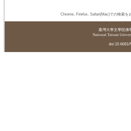
Chrome, Firefox, Safari(
臺灣大學
文學院佛
National Taiwan Universi
doi:10.6681