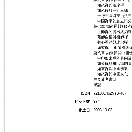
如來禪與達摩禪
如來禪與一行三味
一行三味與東山法門
中國禪宗的創立與分
第七章 如來禪與祖師
祖師禪的提出與如來
藉師自悟與祖師禪
觀心看淨與北宗禪
如來禪 、祖師禪與
第八章 如來禪與中國
中印如來禪的異同及
如來禪與祖師禪的區
如來禪與中國佛教
如來禪與中國文化
主要參考書目
後記
ISBN
7213014625 (B·40)
974
ヒット数
2003.10.03
作成日