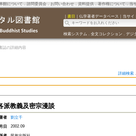
本館について
．
諮問委員会
．
お問い合わせ
．
資料提供
．
著作権について
．
当
｜
書目
｜
仏学著者データベース
｜
当サイ
検索システム
全文コレクション
デジ
．
．
書誌の詳細内容
詳細検索
各派教義及密宗漫談
著者
劉立千
2002.09
月日
版者
民族出版社