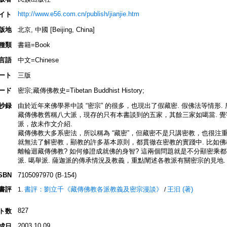
http://www.e56.com.cn/publish/jianjie.htm
イト
版地
北京, 中國 [Beijing, China]
種類
書籍=Book
言語
中文=Chinese
ート
三版
ード
密宗;藏傳佛教史=Tibetan Buddhist History;
抄録
由於近年來佛學界中談 “密宗” 的很多，也現出了假藏密. 假佛法等情形.
藏傳佛教舊稱八大派，現存的只有本書談到的五家，其餘三家如噶當. 覺
派，故未作文介紹.
藏傳佛教大多系密法，所以稱為 “藏密”，但藏密不是只講密教，也很注
就無法了解密教，顯教的許多基本原則，都貫徹在密教的實踐中. 比如
離輪迴藏傳佛教? 如何修證成就佛的身智? 這兩個問題就是不分顯密乘都
派. 噶舉派. 薩迦派的傳承情況及教義，重點闡述各教派有關密宗的見地
SBN
7105097970 (B·154)
書評
書評：劉立千《藏傳佛教各派教義及密宗漫談》
王汩 (著)
/
827
ト数
2003.10.09
成日