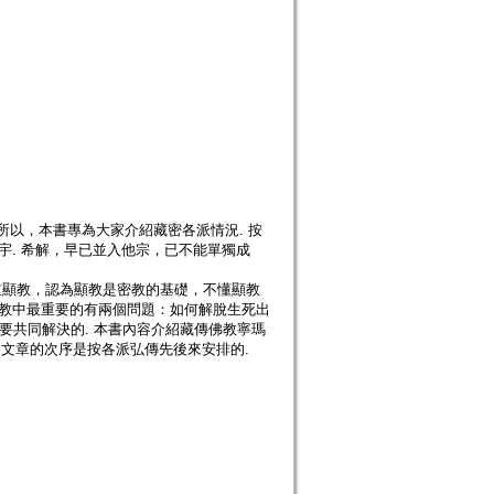
 所以，本書專為大家介紹藏密各派情況. 按
宇. 希解，早已並入他宗，已不能單獨成
重顯教，認為顯教是密教的基礎，不懂顯教
佛教中最重要的有兩個問題：如何解脫生死出
要共同解決的. 本書內容介紹藏傳佛教寧瑪
. 文章的次序是按各派弘傳先後來安排的.