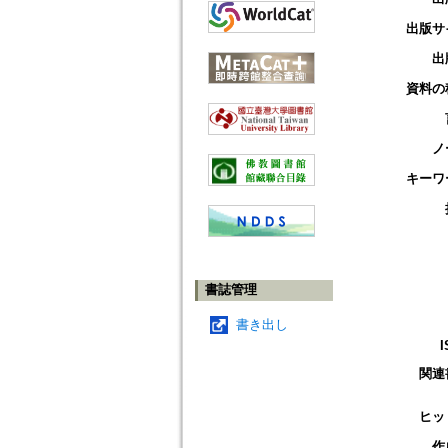
出版サ
出
資料の
ノ
キーワ
書誌管理
書き出し
I
関連
ヒッ
作