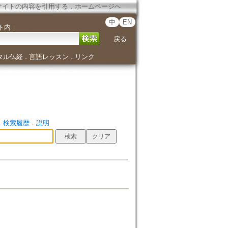
サイトの内容を引用する
．
ホームページへ
中
EN
ト内
｜
戻る
タル仏経
言語レッスン
リンク
．
．
．
検索履歴
．
説明