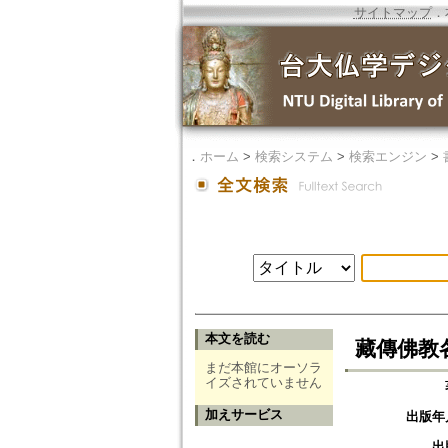
サイトマップ
．
．
ホーム
>
検索システム
>
検索エンジン
>
本文を読む
藏傳佛教
まだ本館にオーソラ
イズされていません
加えサービス
出版年
出