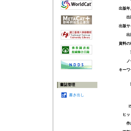
出版年
出
出版サ
出
資料の
ノ
キーワ
書誌管理
書き出し
I
ヒッ
作