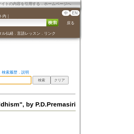
サイトの内容を引用する
．
ホームページへ
中
EN
ト内
｜
戻る
タル仏経
言語レッスン
リンク
．
．
．
検索履歴
．
説明
dhism", by P.D.Premasiri