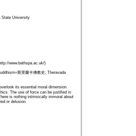
 State University
http://www.bathspa.ac.uk/)
hala Buddhism=斯里蘭卡佛教史; Theravada
overlook its essential moral dimension.
hics. The use of force can be justified in
here is nothing intrinsically immoral about
red or delusion.