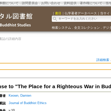
本館について
．
諮問委員会
．
お問い合わせ
．
資料提供
．
著作権について
．
当
｜
書目
｜
仏学著者データベース
｜
当サイ
検索システム
全文コレクション
デジ
．
．
書誌の詳細内容
詳細検索
se to "The Place for a Righteous War in Bud
Keown, Damien
著者
Journal of Buddhist Ethics
載誌
v.10
巻号