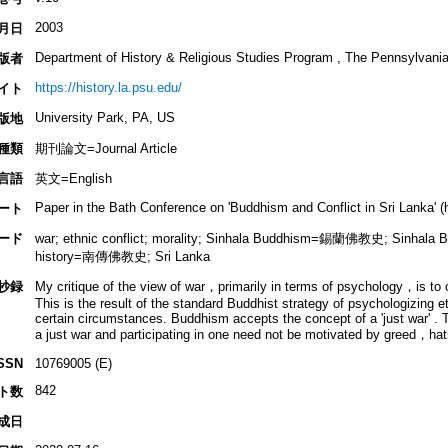
2003
月日
Department of History & Religious Studies Program , The Pennsylvania
版者
https://history.la.psu.edu/
イト
University Park, PA, US
版地
種類
期刊論文=Journal Article
言語
英文=English
Paper in the Bath Conference on 'Buddhism and Conflict in Sri Lanka' (
ート
ード
war; ethnic conflict; morality; Sinhala Buddhism=錫蘭佛教史; Sin
history=南傳佛教史; Sri Lanka
抄録
My critique of the view of war，primarily in terms of psychology，is to 
This is the result of the standard Buddhist strategy of psychologizing et
certain circumstances. Buddhism accepts the concept of a 'just war' . T
a just war and participating in one need not be motivated by greed，hat
SSN
10769005 (E)
842
ト数
成日