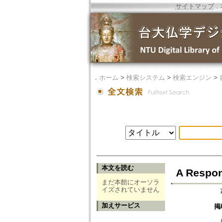
サイトマップ
．
．
ホーム
>
検索システム
>
検索エンジン
>
本文を読む
A Respon
まだ本館にオーソラ
イズされていません
加えサービス
掲