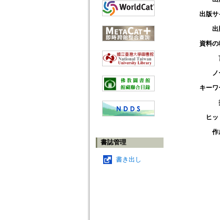
出版サ
出
資料の
ノ
キーワ
ヒッ
作
書誌管理
書き出し