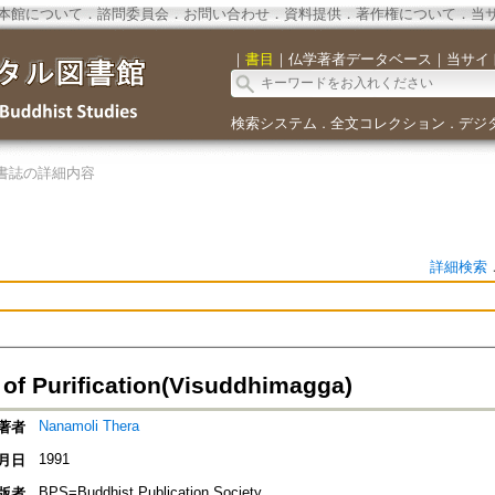
本館について
．
諮問委員会
．
お問い合わせ
．
資料提供
．
著作権について
．
当
｜
書目
｜
仏学著者データベース
｜
当サイ
検索システム
全文コレクション
デジ
．
．
書誌の詳細内容
詳細検索
 of Purification(Visuddhimagga)
Nanamoli Thera
著者
1991
月日
BPS=Buddhist Publication Society
版者