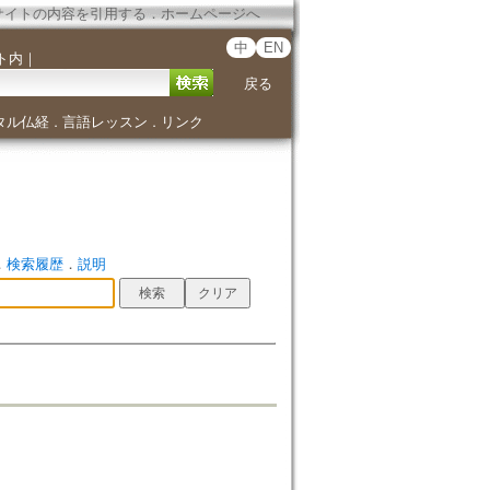
サイトの内容を引用する
．
ホームページへ
中
EN
ト内
｜
戻る
タル仏経
言語レッスン
リンク
．
．
．
検索履歴
．
説明