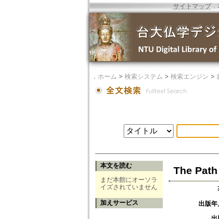
サイトマップ
．
．
ホーム
>
検索システム
>
検索エンジン
>
本文を読む
The Path
まだ本館にオーソラ
イズされていません
加えサービス
出版年
出