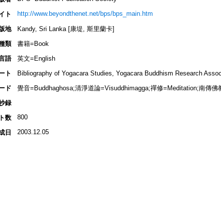
http://www.beyondthenet.net/bps/bps_main.htm
イト
版地
Kandy, Sri Lanka [康堤, 斯里蘭卡]
種類
書籍=Book
言語
英文=English
ート
Bibliography of Yogacara Studies, Yogacara Buddhism Research 
ード
覺音=Buddhaghosa;清淨道論=Visuddhimagga;禪修=Meditation;南傳佛教=
抄録
800
ト数
2003.12.05
成日