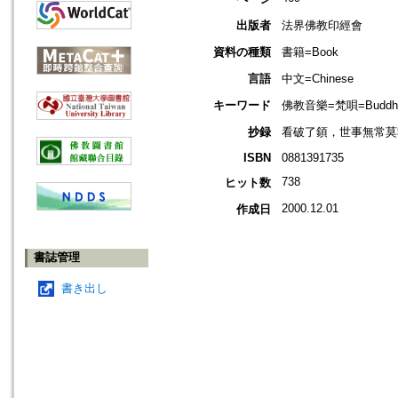
出版者
法界佛教印經會
資料の種類
書籍=Book
言語
中文=Chinese
キーワード
佛教音樂=梵唄=Buddhist
抄録
看破了顉，世事無常莫
ISBN
0881391735
738
ヒット数
2000.12.01
作成日
書誌管理
書き出し