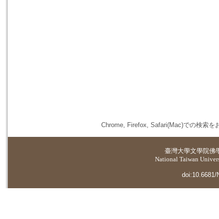
Chrome, Firefox, Safari(
臺灣大學
文學院佛
National Taiwan Universi
doi:10.6681