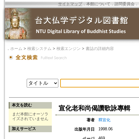
サイトマップ
．
本館について
．
諮問委員会
．
．
ホーム
>
検索システム
>
検索エンジン
>
書誌の詳細内容
本文を読む
宣化老和尚偈讚歌詠專輯
まだ本館にオーソラ
イズされていません
著者
釋宣化
加えサービス
1998.06
出版年月日
469
ページ