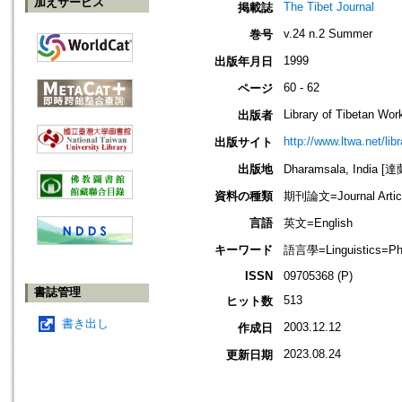
加えサービス
The Tibet Journal
掲載誌
v.24 n.2 Summer
巻号
1999
出版年月日
60 - 62
ページ
Library of Tibetan Wor
出版者
http://www.ltwa.net/lib
出版サイト
出版地
Dharamsala, India 
資料の種類
期刊論文=Journal Artic
言語
英文=English
キーワード
語言學=Linguistics=Ph
ISSN
09705368 (P)
書誌管理
513
ヒット数
書き出し
2003.12.12
作成日
2023.08.24
更新日期