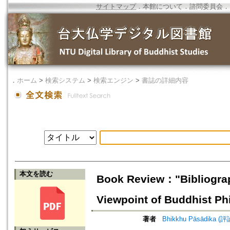
サイトマップ
．
本館について
．
諮問委員会
．
．
ホーム
>
検索システム
>
検索エンジン
>
書誌の詳細内容
本文を読む
Book Review："Bibliograph
Viewpoint of Buddhist Phi
著者
Bhikkhu Pāsādika (評