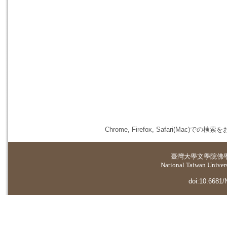
Chrome, Firefox, Safari(
臺灣大學
文學院佛
National Taiwan Universi
doi:10.6681