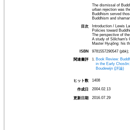
The dismissal of Buddhi
urban rejection was the
Buddhism served those
Buddhism and shaman
Introduction / Lewis L
目次
Policies toward Buddhi
The perspective of the
A study of Sŏlcham'
Master Hyujŏng: his t
ISBN
9781557290547 (pbk);
Book Review: Buddhi
関連書評
in the Early Chosŏn
Boudewijn (評論)
1408
ヒット数
2004.02.13
作成日
2016.07.29
更新日期