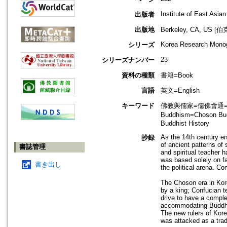
Institute of East Asian
出版者
出版地
Berkeley, CA, US
Korea Research Mono
シリーズ
23
シリーズナンバー
資料の種類
書籍=Book
言語
英文=English
キーワード
佛教與儒家=儒佛會通=Budd
Buddhism=Choson B
Buddhist History
As the 14th century en
抄録
of ancient patterns of 
書誌管理
and spiritual teacher 
was based solely on fa
書き出し
the political arena. Co
The Choson era in Kore
by a king; Confucian t
drive to have a comple
accommodating Buddhis
The new rulers of Kore
was attacked as a tradi