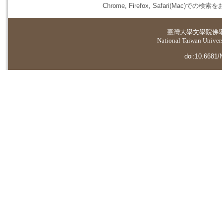
Chrome, Firefox, Safari(
臺灣大學
文學院佛
National Taiwan Universi
doi:10.6681