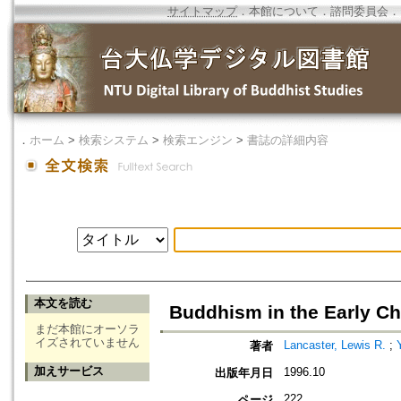
サイトマップ
．
本館について
．
諮問委員会
．
．
ホーム
>
検索システム
>
検索エンジン
>
書誌の詳細内容
本文を読む
Buddhism in the Early C
まだ本館にオーソラ
イズされていません
Lancaster, Lewis R.
;
著者
加えサービス
1996.10
出版年月日
222
ページ