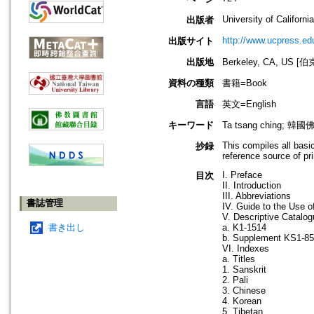
University of Californi
出版者
http://www.ucpress.ed
出版サイト
出版地
Berkeley, CA, US
資料の種類
書籍=Book
言語
英文=English
キーワード
Ta tsang ching; 韓
This compiles all basi
抄録
reference source of pr
I. Preface
目次
II. Introduction
III. Abbreviations
書誌管理
IV. Guide to the Use o
V. Descriptive Catalo
書き出し
a. K1-1514
b. Supplement KS1-85
VI. Indexes
a. Titles
1. Sanskrit
2. Pali
3. Chinese
4. Korean
5. Tibetan