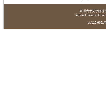
臺灣大學
文學院佛
National Taiwan Universi
doi:10.6681