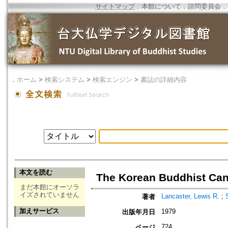
サイトマップ
．
本館について
．
諮問委員会
．
．
ホーム
>
検索システム
>
検索エンジン
>
書誌の詳細内容
本文を読む
The Korean Buddhist Can
まだ本館にオーソラ
イズされていません
Lancaster, Lewis R.
;
著者
加えサービス
1979
出版年月日
724
ページ