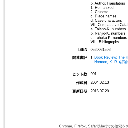
b. Author/Translators
1. Romanized
2. Chinese
c. Place names
d. Case characters
VII. Comparative Cata
a. Taisho-K. numbers
b. Nanjio-K. numbers
c. Tohoku-K. numbers
VIII. Bibliography
ISBN
0520031598
Book Review: The Ko
関連書評
Norman, K. R. (評論
901
ヒット数
2004.02.13
作成日
2016.07.29
更新日期
Chrome, Firefox, Safari(